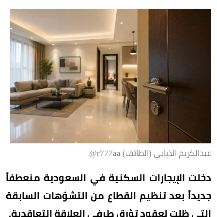
عبدالكريم الذيابي (الطائف) r777aa@
دخلت الإيجارات السكنية في السعودية منعطفاً
جديداً بعد تنظيم القطاع من التشوّهات السابقة
التي ظلت لعقود تؤرق طرفي العلاقة التعاقدية.