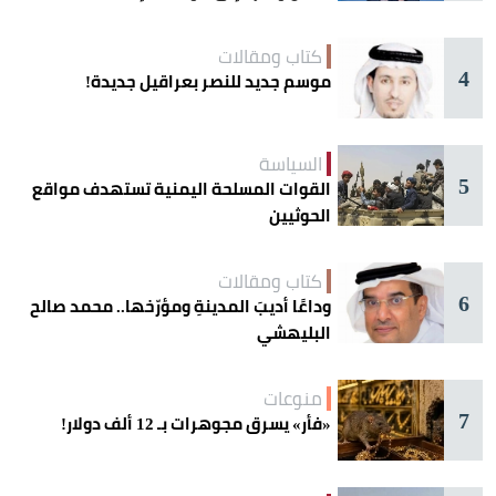
كتاب ومقالات
4
موسم جديد للنصر بعراقيل جديدة!
السياسة
5
القوات المسلحة اليمنية تستهدف مواقع
الحوثيين
كتاب ومقالات
6
وداعًا أديبَ المدينةِ ومؤرّخها.. محمد صالح
البليهشي
منوعات
7
«فأر» يسرق مجوهرات بـ 12 ألف دولار!