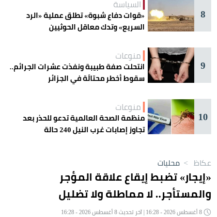
السياسة
8
«قوات دفاع شبوة» تطلق عملية «الرد
السريع» وتدك معاقل الحوثيين
منوعات
9
انتحلت صفة طبيبة ونفذت عشرات الجرائم..
سقوط أخطر محتالَة في الجزائر
منوعات
10
منظمة الصحة العالمية تدعو للحذر بعد
تجاوز إصابات غرب النيل 240 حالة
عكاظ
>
محليات
«إيجار» تضبط إيقاع علاقة المؤجر
والمستأجر.. لا مماطلة ولا تضليل
8 أغسطس 2026 - 16:28 | آخر تحديث 8 أغسطس 2026 - 16:28