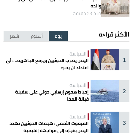
والده
منذ 53 دقيقة
الأكثر قراءة
يوم
أسبوع
شهر
السياسة
1
اليمن يضرب الحوثيين ويرفع الجاهزية.. «أي
اعتداء لن يمر»
السياسة
2
إحباط هجوم إرهابي حوثي على سفينة
قبالة المخا
السياسة
3
المبعوث الأممي: هجمات الحوثيين تهدد
اليمن وتجرّه إلى مواجهة إقليمية