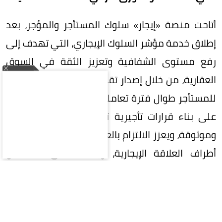
أتاحت منصة «إيجار» سلوك المستأجر والمؤجر، بعد
إطلاق خدمة مؤشر السلوك الإيجاري، التي تهدف إلى
رفع مستوى الشفافية وتعزيز الثقة في السوق
العقارية، من خلال إصدار تقرير يوثق السلوك الإيجاري
للمستأجر طوال فترة تعامله عبر الشبكة، بما يساعد
على بناء قرارات تأجيرية تستند إلى بيانات دقيقة
وموثوقة، ويعزز الالتزام بالعقود ويحفظ حقوق جميع
أطراف العلاقة الإيجارية، ويساعد على الحد من
المماطلة والإخلال بالالتزامات التعاقدية، ويرتكز
المؤشر على 5 معايير رئيسية تشمل الانتظام في
سداد الأجرة، واستمرارية العلاقة التعاقدية،