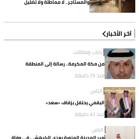
والمستأجر.. لا مماطلة ولا تضليل
آخر الأخبار
كتاب ومقالات
من مكة المكرمة.. رسالة إلى المنطقة
منذ 29 دقيقة
الناس
البقمي يحتفل بزفاف «سعد»
منذ 43 دقيقة
الناس
أمير المدينة المنورة يعزي البليهشي في وفاة