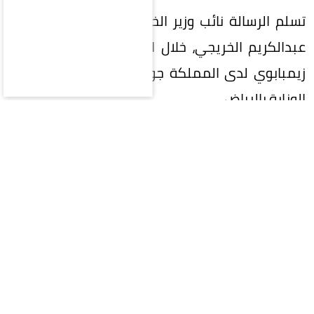
تسلم الرسالة نائب وزير الخارجية المهندس وليد بن
عبدالكريم الخريجي، خلال استقباله سفير جمهورية
زيمبابوي لدى المملكة جوناثان وتاوناشي، في مقر
الوزارة بالرياض.
وجرى خلال الاستقبال استعراض العلاقات الثنائية بين
البلدين وسبل تطويرها في مختلف المجالات،
ومناقشة الموضوعات ذات الاهتمام المشترك.
خادم الحرمين
زيمبابوي
المقالة التالية