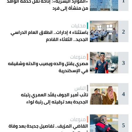
1
«الموارد البشرية»: إتاحة نقل خدمة الوافد
من منشأة إلى فرد
محليات
2
باستثناء 4 إدارات.. انطلاق العام الدراسي
الجديد.. الثلاثاء القادم
منوعات
3
مصري يقتل والده ويصيب والدته وشقيقه
في الإسكندرية
الناس
4
نائب أمير الجوف يقلّد العمري رتبته
الجديدة بعد ترقيته إلى رتبة لواء
منوعات
5
القاضي المزيف.. تفاصيل جديدة بعد وفاة