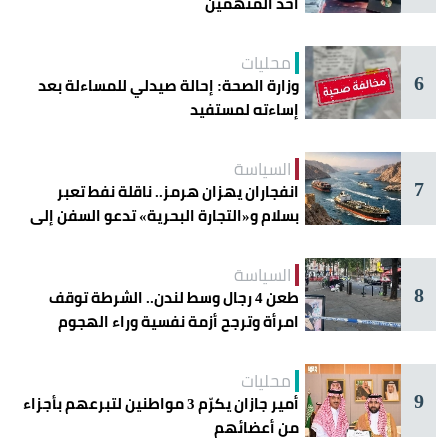
أحد المتهمين
محليات
6
وزارة الصحة: إحالة صيدلي للمساءلة بعد
إساءته لمستفيد
السياسة
7
انفجاران يهزان هرمز.. ناقلة نفط تعبر
بسلام و«التجارة البحرية» تدعو السفن إلى
الحذر
السياسة
8
طعن 4 رجال وسط لندن.. الشرطة توقف
امرأة وترجح أزمة نفسية وراء الهجوم
محليات
9
أمير جازان يكرّم 3 مواطنين لتبرعهم بأجزاء
من أعضائهم