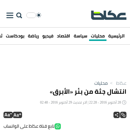
الرئيسية
محليات
سياسة
اقتصاد
فيديو
رياضة
بودكاست
ثق
عكاظ
>
محليات
انتشال جثة من بئر «الأبرق»
28 أكتوبر 2016 - 22:28 | آخر تحديث 29 أكتوبر 2016 - 02:48
تابع قناة عكاظ على الواتساب