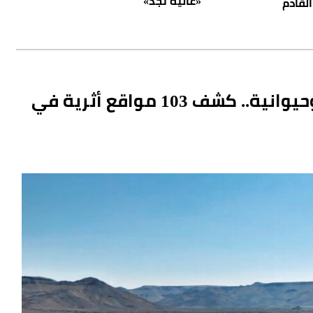
«عالية نجد»
القادم
نقوش وفنون صخرية لأشكال آدمية وحيوانية.. كشف 103 مواقع أثرية في