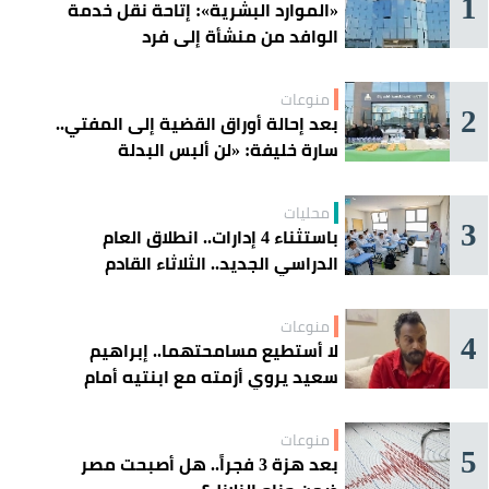
1
«الموارد البشرية»: إتاحة نقل خدمة
الوافد من منشأة إلى فرد
منوعات
2
بعد إحالة أوراق القضية إلى المفتي..
سارة خليفة: «لن ألبس البدلة
الحمراء»
محليات
3
باستثناء 4 إدارات.. انطلاق العام
الدراسي الجديد.. الثلاثاء القادم
منوعات
4
لا أستطيع مسامحتهما.. إبراهيم
سعيد يروي أزمته مع ابنتيه أمام
القضاء
منوعات
5
بعد هزة 3 فجراً.. هل أصبحت مصر