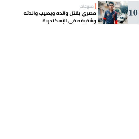
منوعات
10
مصري يقتل والده ويصيب والدته
وشقيقه في الإسكندرية