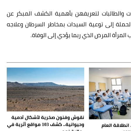
ت والطالبات لتعريفهن بأهمية الكشف المبكر عن
حملة إلى توعية السيدات بمخاطر السرطان وعلاجه
المرأة المرض الذي ربما يؤدي إلى الوفاة.
نقوش وفنون صخرية لأشكال آدمية
وحيوانية.. كشف 103 مواقع أثرية في
دارات.. انطلاقة العام