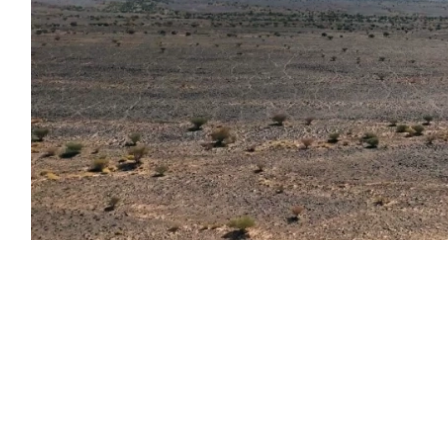
 مسح وتوثيق النقوش والفنون الصخرية في منطقة
عالية نجد بمنطقة الرياض، موضحة، أن الفريق العلمي نفّذ أعمال المسح الميداني لمدة 30 يوماً، شملت
ظة الدوادمي، في الإقليم الجغرافي المعروف بعالية
يمتد ليشمل أجزاءً من مناطق الرياض والقصيم وحائل،