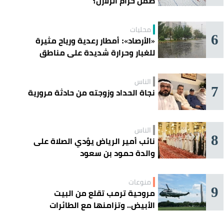
ضمن حزام الزلازل؟
محليات
6
«الأرصاد»: أمطار رعدية ورياح مثيرة
للغبار وحرارة شديدة على مناطق
عدة
الناس
7
نجاة الحداد وزوجته من حادثة مرورية
الناس
8
نائب أمير الرياض يؤدي الصلاة على
والدة حمود بن سعود
منوعات
9
مروحية ترمب تقلع من البيت
الأبيض.. وتزامنها مع الطائرات
المدنية يفتح تحقيقًا جويًا