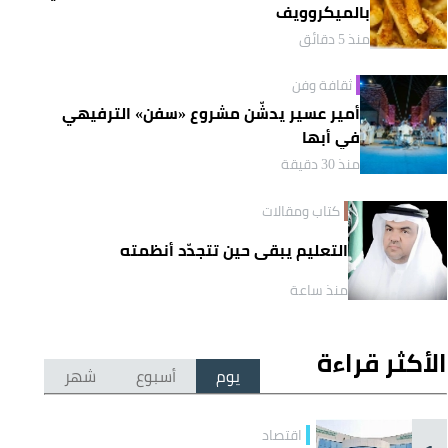
بالميكروويف
منذ 5 دقائق
ثقافة وفن
أمير عسير يدشّن مشروع «سفن» الترفيهي
في أبها
منذ 30 دقيقة
كتاب ومقالات
التعليم يبقى حين تتجدّد أنظمته
منذ ساعة
الأكثر قراءة
يوم
أسبوع
شهر
اقتصاد