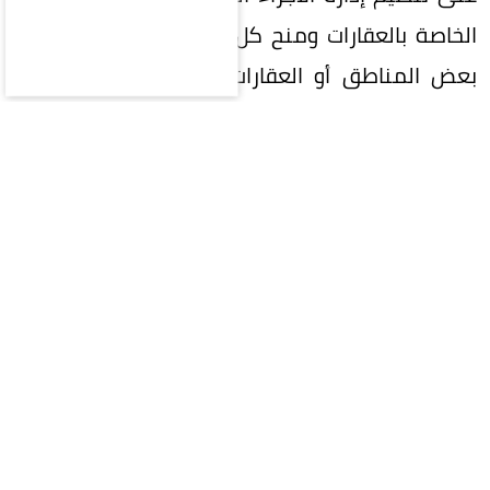
الخاصة بالعقارات ومنح كل دولة الحق في استثناء
بعض المناطق أو العقارات، كما أكدت القواعد أن
يكون لكل اتحاد أو جمعية ملاك نظام أساسي ينظم
إدارة العقار المشترك وآلية الانتفاع به، على أن يعتمد
من الجهة المختصة قبل دخوله حيز النفاذ بما لا
يتعارض مع التشريعات الوطنية.
وشملت القواعد المعتمدة ترتيبات تنظيم مكونات
الوحدات العقارية والأجزاء المشتركة، وحدود ملكية
الحصص فيها، وآليات تقسيم الوحدات المملوكة لأكثر
من شخص، وتنظيم تأجير الوحدات، وحقوق وواجبات
المستأجرين على أن يكون التأمين على العقار