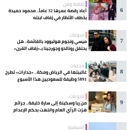
ثقافة وفن
6
أعاد رقصة عمرها 32 عاماً.. محمود حميدة
يخطف الأنظار في زفاف ابنته
منوعات
7
ميسي ونجوم هوليوود بالقائمة.. هل
يحتفل رونالدو وجورجينا بـ«زفاف القرن»
غداً؟
محليات
8
غالبيتها في الرياض ومكة.. «جدارات» تطرح
5891 وظيفة للسعوديين هذا الأسبوع
منوعات
9
من ريا وسكينة إلى سارة خليفة.. جرائم
هزت الرأي العام وانتهت بحكم الإعدام
السياسة