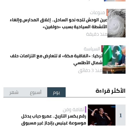
منوعات
عين الوحش تتجه نحو الساحل.. إغلاق المدارس وإلغاء
الأنشطة السياحية بسبب «دولفين»
منذ دقيقة
السياسة
تركيا: «اتفاقية مكة» لا تتعارض مع التزامات حلف
شمال الأطلسي
منذ 3 دقائق
الأكثر قراءة
يوم
أسبوع
شهر
ثقافة وفن
1
رقم يكسر التاريخ.. عمرو دياب يدخل
موسوعة غينيس بإنجاز غير مسبوق