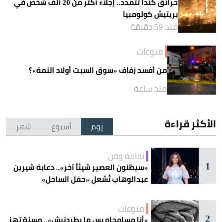
حرائق كندا تتمدد.. إجلاء أكثر من 20 ألف شخص في
بريتيش كولومبيا
منذ 59 دقيقة
منوعات
من أفسد زفاف «سوق السبت أولاد النمة»؟
منذ ساعة
الأكثر قراءة
يوم
أسبوع
شهر
ثقافة وفن
1
«سيظنون العصير شيئاً آخر».. دعابة شيرين
عبدالوهاب تُشعل «حفل الساحل»
منوعات
2
«أنا مسامحاه بس ما يطردنيش».. مسنة تهز