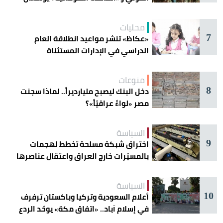
دائرة الخطر
محليات
7
«عكاظ» تنشر مواعيد انطلاقة العام
الدراسي في الإدارات المستثناة
منوعات
8
دخل البنك ليصبح مليارديراً.. لماذا سجنت
مصر «لواءً عراقيّاً»؟
السياسة
9
اختراق شبكة مسلحة تخطط لهجمات
بالمسيّرات خارج العراق واعتقال عناصرها
السياسة
10
أعلام السعودية وتركيا وباكستان ترفرف
في إسلام آباد.. «اتفاق مكة» يوحّد الردع