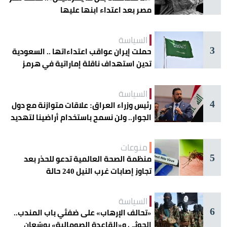
مصر بعد اعتداء ابنها عليها
السياسة
3
حملت إيران عواقب اعتداءاتها .. السعودية
تدين استهداف ناقلة إماراتية في هرمز
السياسة
4
رئيس وزراء العراق: علاقات متوازنة مع دول
الجوار.. ولن نسمح باستخدام أراضينا لتهديد
أمنها
منوعات
5
منظمة الصحة العالمية تدعو للحذر بعد
تجاوز إصابات غرب النيل 240 حالة
السياسة
6
«تحالف الإرهاب» على ضفتَي باب المندب..
الحوثي و«القاعدة الصومالية» يوسّعان