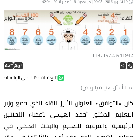
19 أكتوبر 2016 - 00:05 | آخر تحديث 19 أكتوبر 2016 - 02:04
119719723941942
تابع قناة عكاظ على الواتساب
عبدالله آل هتيلة (الرياض)
كان «التوافق» العنوان الأبرز للقاء الذي جمع وزير
التعليم الدكتور أحمد العيسى بأعضاء اللجنتين
الرئيسية والفرعية للتعليم والبحث العلمي في
مجلس الشورى، الذي عقد أمس (الثلاثاء) في مقر