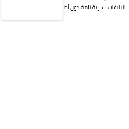
البلاغات بسرية تامة دون أدنى مسؤولية على المبلّغ.
المقالة التالية
محليات
سياسة
اقتصاد
رياضة
ثقافة وفن
منوعات
مقالات
ملتيميديا
الرياضات