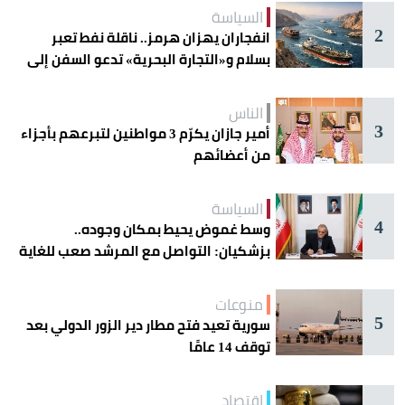
السياسة
2
انفجاران يهزان هرمز.. ناقلة نفط تعبر
بسلام و«التجارة البحرية» تدعو السفن إلى
الحذر
الناس
3
أمير جازان يكرّم 3 مواطنين لتبرعهم بأجزاء
من أعضائهم
السياسة
4
وسط غموض يحيط بمكان وجوده..
بزشكيان: التواصل مع المرشد صعب للغاية
منوعات
5
سورية تعيد فتح مطار دير الزور الدولي بعد
توقف 14 عامًا
اقتصاد