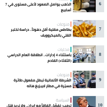
6
الذهب يواصل الصعود لأعلى مستوى في 7
أسابيع
منوعات
7
بطاطس مقلية أقل دهوناً.. دراسة تختبر
القلي بالميكروويف
محليات
8
باستثناء 4 إدارات.. انطلاقة العام الدراسي
(الثلاثاء) القادم
منوعات
9
الشرطة الألمانية تبطل مفعول طائرة
مسيّرة في مطار لايبزيغ هاله
السياسة
10
ترمب: نفضّل اتفاقاً مع إيران.. ولا نريد قتل