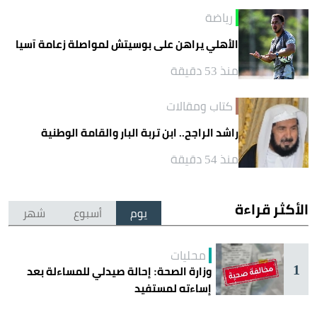
رياضة
الأهلي يراهن على بوسيتش لمواصلة زعامة آسيا
منذ 53 دقيقة
كتاب ومقالات
راشد الراجح.. ابن تربة البار والقامة الوطنية
منذ 54 دقيقة
الأكثر قراءة
يوم
أسبوع
شهر
محليات
1
وزارة الصحة: إحالة صيدلي للمساءلة بعد
إساءته لمستفيد