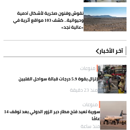
نقوش وفنون صخرية لأشكال آدمية
وحيوانية.. كشف 103 مواقع أثرية في
«عالية نجد»
آخر الأخبار
منوعات
زلزال بقوة 5.9 درجات قبالة سواحل الفلبين
منذ 23 دقيقة
منوعات
سورية تعيد فتح مطار دير الزور الدولي بعد توقف 14
عامًا
منذ ساعة