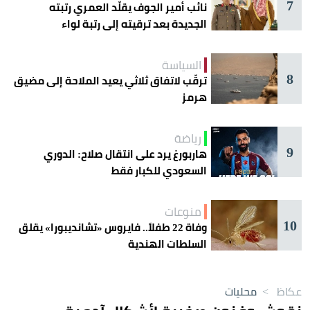
7
نائب أمير الجوف يقلّد العمري رتبته
الجديدة بعد ترقيته إلى رتبة لواء
السياسة
8
ترقّب لاتفاق ثلاثي يعيد الملاحة إلى مضيق
هرمز
رياضة
9
هاربورغ يرد على انتقال صلاح: الدوري
السعودي للكبار فقط
منوعات
10
وفاة 22 طفلاً.. فايروس «تشانديبورا» يقلق
السلطات الهندية
عكاظ
>
محليات