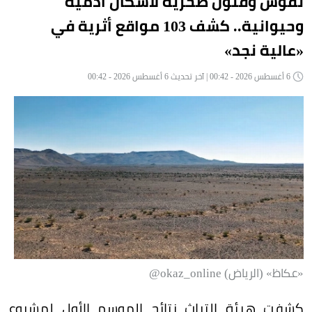
نقوش وفنون صخرية لأشكال آدمية
وحيوانية.. كشف 103 مواقع أثرية في
«عالية نجد»
6 أغسطس 2026 - 00:42 | آخر تحديث 6 أغسطس 2026 - 00:42
«عكاظ» (الرياض) okaz_online@
كشفت هيئة التراث نتائج الموسم الأول لمشروع