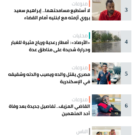
منوعات
3
لا أستطيع مسامحتهما.. إبراهيم سعيد
يروي أزمته مع ابنتيه أمام القضاء
محليات
4
«الأرصاد»: أمطار رعدية ورياح مثيرة للغبار
وحرارة شديدة على مناطق عدة
منوعات
5
مصري يقتل والده ويصيب والدته وشقيقه
في الإسكندرية
منوعات
6
القاضي المزيف.. تفاصيل جديدة بعد وفاة
أحد المتهمين
الناس