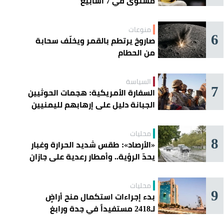
مستوى في 7 أسابيع
منوعات
6
صاروخ يرتطم بالقمر ويخلّف سحابة
من الحطام
السياسة
7
السفارة الأمريكية: هجمات الحوثيين
الجبانة دليل على إرهابهم لليمنيين
محليات
8
«الأرصاد»: طقس شديد الحرارة وغبار
يحدّ الرؤية.. وأمطار رعدية على جازان
وعسير
محليات
9
بدء إجراءات استكمال منح أراضٍ
لـ2418 مستفيداً في جدة ورابغ
والليث