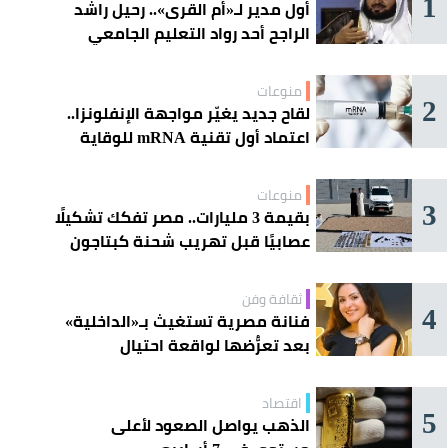
1
أول مدير لـ«أم القرى».. رحيل راشد
الراجح أحد رواد التعليم الجامعي
منوعات
2
لقاح جديد يغيّر مواجهة الإنفلونزا..
اعتماد أول تقنية mRNA للوقاية
الموسمية
منوعات
3
بقيمة 3 مليارات.. مصر تفكك تشكيلًا
عصابيًا قبل تهريب شحنة كبتاجون
ضخمة
ثقافة وفن
4
فنانة مصرية تستغيث بـ«الداخلية»
بعد تعرُّضها لواقعة احتيال
اقتصاد
5
الذهب يواصل الصعود لأعلى