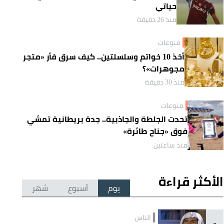
حياتي
منذ 26 دقيقة
منوعات
أخذ 10 خواتم وسلسلتين.. كيف سرق فأر «متجر
مجوهرات»؟
منذ 30 دقيقة
منوعات
تحدت الجلطة والجاذبية.. جدة بريطانية تمشي
فوق «جناح طائرة»
منذ ساعتين
الأكثر قراءة
يوم
أسبوع
شهر
الناس