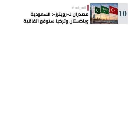
السياسة
10
مصدران لـ«رويترز»: السعودية
وباكستان وتركيا ستوقع اتفاقية
«دفاع مشترك» اليوم في جدة