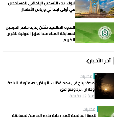
تبوك: بدء التسجيل الإلحاقي للمستجدين
في أولى ابتدائي ورياض الأطفال
الندوة العالمية تثمّن رعاية خادم الحرمين
لمسابقة الملك عبدالعزيز الدولية للقرآن
الكريم
آخر الأخبار
محليات
مكة: رياح في 4 محافظات. الرياض: 49 مئوية. الباحة
وجازان: برد وصواعق
منذ 12 دقيقة
محليات
الندوة العالمية تثمّن رعاية خادم الحرمين لمسابقة