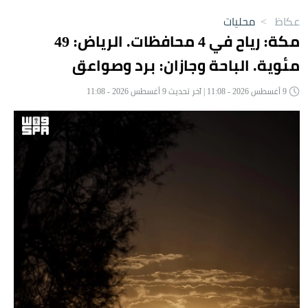
عكاظ
>
محليات
مكة: رياح في 4 محافظات. الرياض: 49
مئوية. الباحة وجازان: برد وصواعق
9 أغسطس 2026 - 11:08 | آخر تحديث 9 أغسطس 2026 - 11:08