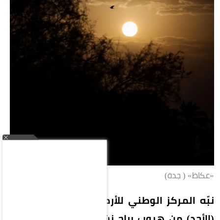
«عكاظ» ( جدة)
نبّه المركز الوطني للأرصاد في تقرير له اليوم
(الأحد) من هبوب رياح نشطة تصل سرعتها إلى