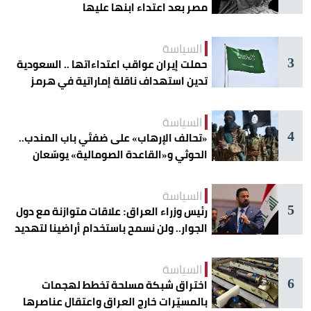
مصر بعد اعتداء ابنها عليها
السياسة
3
حملت إيران عواقب اعتداءاتها .. السعودية
تدين استهداف ناقلة إماراتية في هرمز
السياسة
4
«تحالف الإرهاب» على ضفتَي باب المندب..
الحوثي و«القاعدة الصومالية» يوسّعان
دائرة الخطر
السياسة
5
رئيس وزراء العراق: علاقات متوازنة مع دول
الجوار.. ولن نسمح باستخدام أراضينا لتهديد
أمنها
السياسة
6
اختراق شبكة مسلحة تخطط لهجمات
بالمسيّرات خارج العراق واعتقال عناصرها