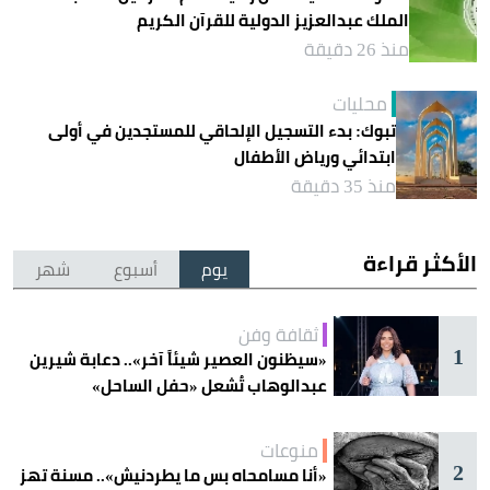
الملك عبدالعزيز الدولية للقرآن الكريم
منذ 26 دقيقة
محليات
تبوك: بدء التسجيل الإلحاقي للمستجدين في أولى
ابتدائي ورياض الأطفال
منذ 35 دقيقة
الأكثر قراءة
يوم
أسبوع
شهر
ثقافة وفن
1
«سيظنون العصير شيئاً آخر».. دعابة شيرين
عبدالوهاب تُشعل «حفل الساحل»
منوعات
2
«أنا مسامحاه بس ما يطردنيش».. مسنة تهز