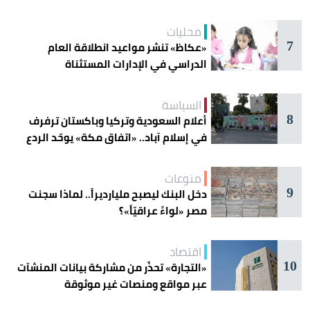
محليات
7
«عكاظ» تنشر مواعيد انطلاقة العام
الدراسي في الإدارات المستثناة
السياسة
8
أعلام السعودية وتركيا وباكستان ترفرف
في إسلام آباد.. «اتفاق مكة» يوحّد الردع
منوعات
9
دخل البنك ليصبح مليارديراً.. لماذا سجنت
مصر «لواءً عراقيّاً»؟
اقتصاد
10
«التجارة» تحذّر من مشاركة بيانات المنشآت
عبر مواقع ومنصات غير موثوقة