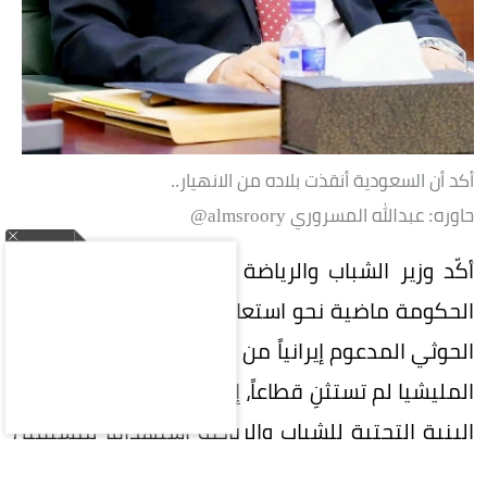
أكد أن السعودية أنقذت بلاده من الانهيار..
حاوره: عبدالله المسروري almsroory@
أكّد وزير الشباب والرياضة اليمني نايف البكري، أن
الحكومة ماضية نحو استعادة الدولة وإنهاء الانقلاب
الحوثي المدعوم إيرانياً من جذوره، مشيراً إلى أن حرب
المليشيا لم تستثنِ قطاعاً، إذ دمرت أكثر من 90% من
البنية التحتية للشباب والرياضة استهدافاً لمستقبل
الأجيال.