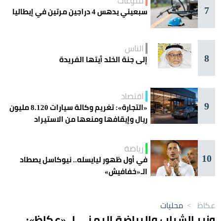
منوعات
7
سبعيني يدهس 4 دراجين مرتين في إيطاليا
الناس
8
إلى جنة الخلد أيتها الفريدة
اقتصاد
9
«التجارة»: تغريم وكالة سيارات 8.120 مليون
ريال وإيقافها ومنعها من الاستيراد
رياضة
10
في أول ظهور ليايسله.. نيوكاسل يصطاد
الـ«خفافيش»
عكاظ
>
محليات
وزير الشباب والرياضة اليمني لـ «عكاظ»: