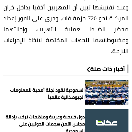
وعند تفتيشها تبين أن المهربين أخفيا بداخل خزان
المركبة نحو 720 حزمة قات، وجرى على الفور إعداد
محضر الضبط لعملية التهريب، وإحالتهما
ومضبوطاتهما للجهات المختصة لاتخاذ الإجراءات
اللازمة.
أخبار ذات صلة
السعودية تقود لجنة أممية للمعلومات
الجيومكانية عالمياً
دول خليجية وعربية ومنظمات ترحّب بإدانة
مجلس الأمن هجمات الحوثيين على
السعودية