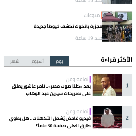
منوعات
مجزرة بانكوك تكشف خيوطاً جديدة
منذ 19 ساعة
الأكثر قراءة
يوم
أسبوع
شهر
ثقافة وفن
1
بعد «كلنا صوت مصر».. تامر عاشور يعلق
على تصريحات شيرين عبد الوهاب
ثقافة وفن
2
فيديو غامض يُشعل التكهنات.. هل يطوي
طارق العلي صفحة 30 عاماً؟