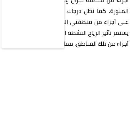
المنورة. كما تظل درجات الحرارة العظمى مرتفعة
على أجزاء من منطقتي الشرقية والرياض، في حين
يستمر تأثير الرياح النشطة المثيرة للأتربة والغبار على
أجزاء من تلك المناطق، مما يصل إلى شبه انعدام في
مدى الرؤية الأفقية على الأجزاء الساحلية من
منطقتي مكة المكرمة والمدينة المنورة.
وأشار التقرير إلى أن حركة الرياح السطحية على البحر
الأحمر شمالية غربية إلى شمالية على الجزء الشمالي
والأوسط، وشمالية غربية إلى غربية على الجزء
الجنوبي بسرعة 25 - 55 كم/ساعة، وارتفاع الموج من
متر ونصف إلى مترين ونصف، وحالة البحر متوسط