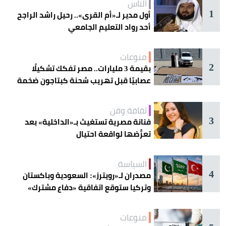
الناس
1
أول مدير لـ«أم القرى».. رحيل راشد الراجح
أحد رواد التعليم الجامعي
منوعات
2
بقيمة 3 مليارات.. مصر تفكك تشكيلًا
عصابيًا قبل تهريب شحنة كبتاجون ضخمة
ثقافة وفن
3
فنانة مصرية تستغيث بـ«الداخلية» بعد
تعرُّضها لواقعة احتيال
السياسة
4
مصدران لـ«رويترز»: السعودية وباكستان
وتركيا ستوقع اتفاقية «دفاع مشترك»
اليوم في جدة
منوعات