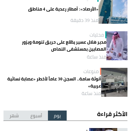
«الأرصاد»: أمطار رعدية على 4 مناطق
منذ 39 دقيقة
محليات
مدير هلال عسير يطّلع على حريق تنومة ويزور
المصابين بمستشفى النماص
منذ ساعة
منوعات
أنوثة سامة.. السجن 30 عاماً لأخطر «عصابة نسائية
عربية»
منذ ساعة
الأكثر قراءة
يوم
أسبوع
شهر