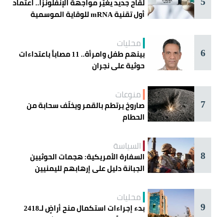
5
لقاح جديد يغيّر مواجهة الإنفلونزا.. اعتماد
أول تقنية mRNA للوقاية الموسمية
محليات
6
بينهم طفل وامرأة.. 11 مصاباً باعتداءات
حوثية على نجران
منوعات
7
صاروخ يرتطم بالقمر ويخلّف سحابة من
الحطام
السياسة
8
السفارة الأمريكية: هجمات الحوثيين
الجبانة دليل على إرهابهم لليمنيين
محليات
9
بدء إجراءات استكمال منح أراضٍ لـ2418