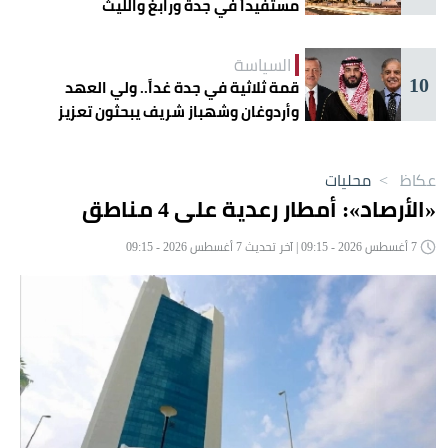
مستفيداً في جدة ورابغ والليث
السياسة
10
قمة ثلاثية في جدة غداً.. ولي العهد
وأردوغان وشهباز شريف يبحثون تعزيز
التعاون
عكاظ
>
محليات
«الأرصاد»: أمطار رعدية على 4 مناطق
7 أغسطس 2026 - 09:15 | آخر تحديث 7 أغسطس 2026 - 09:15