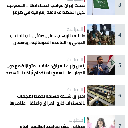
3
حملت إيران عواقب اعتداءاتها .. السعودية
تدين استهداف ناقلة إماراتية في هرمز
السياسة
4
«تحالف الإرهاب» على ضفتَي باب المندب..
الحوثي و«القاعدة الصومالية» يوسّعان
دائرة الخطر
السياسة
5
رئيس وزراء العراق: علاقات متوازنة مع دول
الجوار.. ولن نسمح باستخدام أراضينا لتهديد
أمنها
السياسة
6
اختراق شبكة مسلحة تخطط لهجمات
بالمسيّرات خارج العراق واعتقال عناصرها
محليات
7
«عكاظ» تنشر مواعيد انطلاقة العام