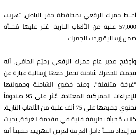
أحبط جمرك الرقعي بمحافظة حفر الباطن, تهريب
57,000 علبة من الألعاب النارية، عُثر عليها مُخبأة
ضمن إرسالية وردت للجمرك.
وأوضح مدير عام جمرك الرقعي رحيّم الحافي, أنه
قَدِمت للجمرك شاحنة تحمل معها إرسالية عبارة عن
"غرفة متنقلة"، وعند خضوع الشاحنة وحمولتها
للإجراءات الجمركية المعتادة، عُثر على 95 صندوقاً
تحتوي جميعها على 75 ألف علبة من الألعاب النارية،
كانت مُخبأة بطريقة فنية في مقدمة الغرفة، بحيث
تم إعداد مخبأ داخل الغرفة لغرض التهريب، مفيداً أنه