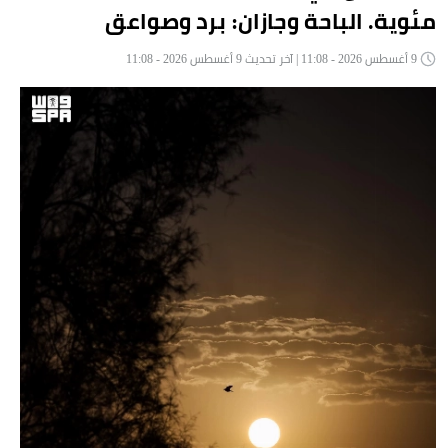
مئوية. الباحة وجازان: برد وصواعق
9 أغسطس 2026 - 11:08 | آخر تحديث 9 أغسطس 2026 - 11:08