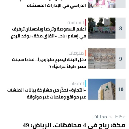
الدراسي في الإدارات المستثناة
السياسة
8
أعلام السعودية وتركيا وباكستان ترفرف
في إسلام آباد.. «اتفاق مكة» يوحّد الردع
منوعات
9
دخل البنك ليصبح مليارديراً.. لماذا سجنت
مصر «لواءً عراقيّاً»؟
اقتصاد
10
«التجارة» تحذّر من مشاركة بيانات المنشآت
عبر مواقع ومنصات غير موثوقة
عكاظ
>
محليات
مكة: رياح في 4 محافظات. الرياض: 49