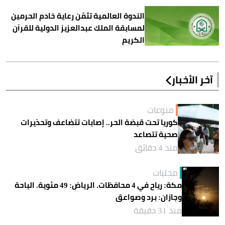
الندوة العالمية تثمّن رعاية خادم الحرمين
لمسابقة الملك عبدالعزيز الدولية للقرآن
الكريم
آخر الأخبار
منوعات
كوريا تحت قبضة الحر.. إصابات تتضاعف وتحذيرات
صحية تتصاعد
منذ 4 دقائق
محليات
مكة: رياح في 4 محافظات. الرياض: 49 مئوية. الباحة
وجازان: برد وصواعق
منذ 31 دقيقة