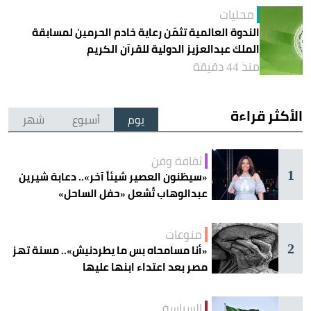
محليات
الندوة العالمية تثمّن رعاية خادم الحرمين لمسابقة
الملك عبدالعزيز الدولية للقرآن الكريم
منذ 44 دقيقة
الأكثر قراءة
يوم
أسبوع
شهر
ثقافة وفن
1
«سيظنون العصير شيئاً آخر».. دعابة شيرين
عبدالوهاب تُشعل «حفل الساحل»
منوعات
2
«أنا مسامحاه بس ما يطردنيش».. مسنة تهز
مصر بعد اعتداء ابنها عليها
السياسة