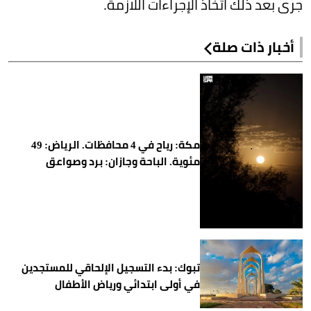
جرى بعد ذلك اتخاذ الإجراءات اللازمة.
أخبار ذات صلة
مكة: رياح في 4 محافظات. الرياض: 49
مئوية. الباحة وجازان: برد وصواعق
تبوك: بدء التسجيل الإلحاقي للمستجدين
في أولى ابتدائي ورياض الأطفال