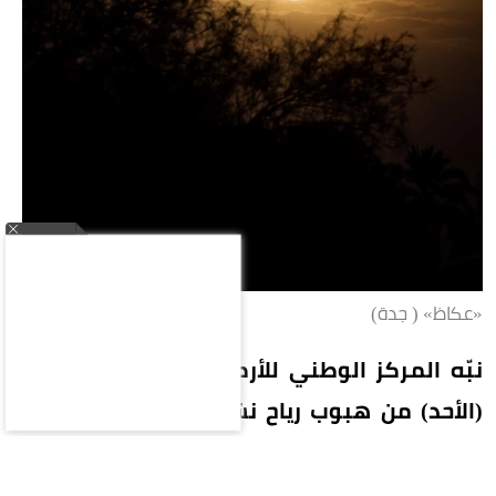
«عكاظ» ( جدة)
نبّه المركز الوطني للأرصاد في تقرير له اليوم
(الأحد) من هبوب رياح نشطة تصل سرعتها إلى
40-49 كم/ساعة، على محافظات بحرة (الشعيبة)
والليث والقنفذة ورابغ، تؤدي إلى تدنٍ في مدى