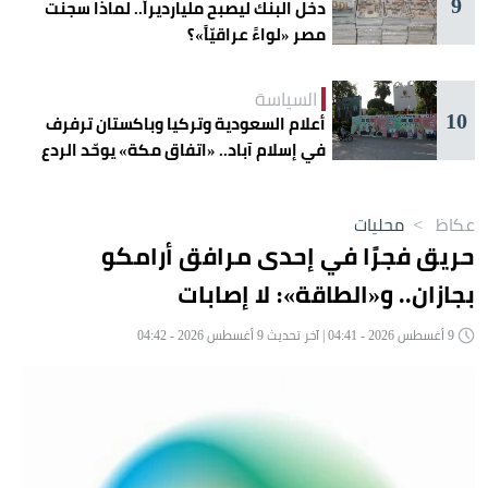
9
دخل البنك ليصبح مليارديراً.. لماذا سجنت
مصر «لواءً عراقيّاً»؟
السياسة
10
أعلام السعودية وتركيا وباكستان ترفرف
في إسلام آباد.. «اتفاق مكة» يوحّد الردع
عكاظ
>
محليات
حريق فجرًا في إحدى مرافق أرامكو
بجازان.. و«الطاقة»: لا إصابات
9 أغسطس 2026 - 04:41 | آخر تحديث 9 أغسطس 2026 - 04:42