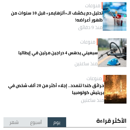
منوعات
تحليل دم يكشف الـ«ألزهايمر» قبل 10 سنوات من
ظهور أعراضه!
منذ 9 دقائق
منوعات
سبعيني يدهس 4 دراجين مرتين في إيطاليا
منذ ساعتين
منوعات
حرائق كندا تتمدد.. إجلاء أكثر من 20 ألف شخص في
بريتيش كولومبيا
منذ ساعتين
الأكثر قراءة
يوم
أسبوع
شهر