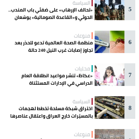
السياسة
5
«تحالف الإرهاب» على ضفتَي باب المندب..
الحوثي و«القاعدة الصومالية» يوسّعان
دائرة الخطر
منوعات
6
منظمة الصحة العالمية تدعو للحذر بعد
تجاوز إصابات غرب النيل 240 حالة
محليات
7
«عكاظ» تنشر مواعيد انطلاقة العام
الدراسي في الإدارات المستثناة
السياسة
8
اختراق شبكة مسلحة تخطط لهجمات
بالمسيّرات خارج العراق واعتقال عناصرها
منوعات