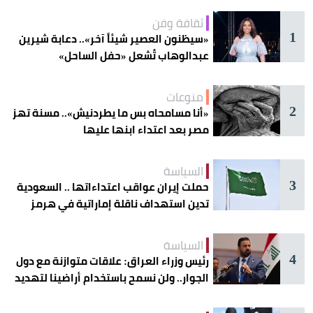
ثقافة وفن
1
«سيظنون العصير شيئاً آخر».. دعابة شيرين
عبدالوهاب تُشعل «حفل الساحل»
منوعات
2
«أنا مسامحاه بس ما يطردنيش».. مسنة تهز
مصر بعد اعتداء ابنها عليها
السياسة
3
حملت إيران عواقب اعتداءاتها .. السعودية
تدين استهداف ناقلة إماراتية في هرمز
السياسة
4
رئيس وزراء العراق: علاقات متوازنة مع دول
الجوار.. ولن نسمح باستخدام أراضينا لتهديد
أمنها