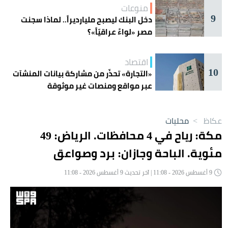
منوعات
9
دخل البنك ليصبح مليارديراً.. لماذا سجنت
مصر «لواءً عراقيّاً»؟
اقتصاد
10
«التجارة» تحذّر من مشاركة بيانات المنشآت
عبر مواقع ومنصات غير موثوقة
عكاظ
>
محليات
مكة: رياح في 4 محافظات. الرياض: 49
مئوية. الباحة وجازان: برد وصواعق
9 أغسطس 2026 - 11:08 | آخر تحديث 9 أغسطس 2026 - 11:08