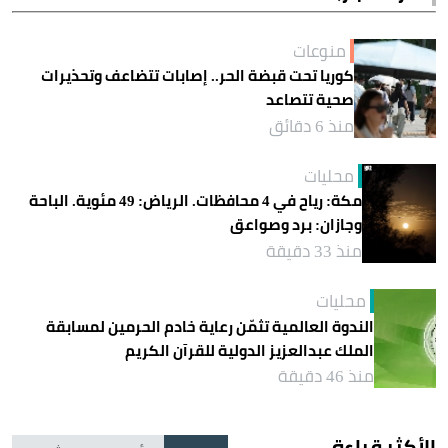
منوعات
كوريا تحت قبضة الحر.. إصابات تتضاعف وتحذيرات
صحية تتصاعد
منذ 6 دقائق
محليات
مكة: رياح في 4 محافظات. الرياض: 49 مئوية. الباحة
وجازان: برد وصواعق
منذ 33 دقيقة
محليات
الندوة العالمية تثمّن رعاية خادم الحرمين لمسابقة
الملك عبدالعزيز الدولية للقرآن الكريم
منذ 46 دقيقة
الأكثر قراءة