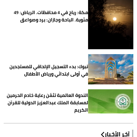
مكة: رياح في 4 محافظات. الرياض: 49
مئوية. الباحة وجازان: برد وصواعق
تبوك: بدء التسجيل الإلحاقي للمستجدين
في أولى ابتدائي ورياض الأطفال
الندوة العالمية تثمّن رعاية خادم الحرمين
لمسابقة الملك عبدالعزيز الدولية للقرآن
الكريم
آخر الأخبار