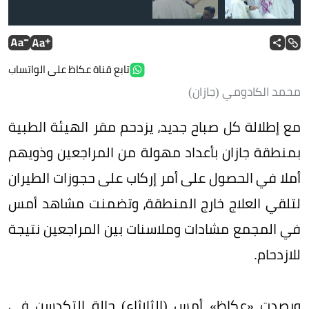
بط
عب
تابع قناة عكاظ على الواتساب
محمد الكادومي (جازان)
مع إطلالة كل صباح جديد، يزدحم مقر الهيئة الطبية
بمنطقة جازان بأعداد مهولة من المراجعين وذويهم
أملا في الحصول على أمر إركاب على حجوزات الطيران
لتلقي العلاج خارج المنطقة، وتضمنت مشاهد أمس
في المجمع مشادات وملاسنات بين المراجعين نتيجة
للازدحام.
ورصدت «عكاظ» أمس (الثلاثاء) حالة التكدسن في