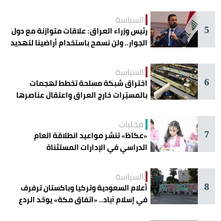
دائرة الخطر
السياسة
5
رئيس وزراء العراق: علاقات متوازنة مع دول
الجوار.. ولن نسمح باستخدام أراضينا لتهديد
أمنها
السياسة
6
اختراق شبكة مسلحة تخطط لهجمات
بالمسيّرات خارج العراق واعتقال عناصرها
محليات
7
«عكاظ» تنشر مواعيد انطلاقة العام
الدراسي في الإدارات المستثناة
السياسة
8
أعلام السعودية وتركيا وباكستان ترفرف
في إسلام آباد.. «اتفاق مكة» يوحّد الردع