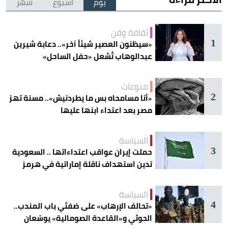
يوم
أسبوع
شهر
ثقافة وفن
1
«سيظنون العصير شيئاً آخر».. دعابة شيرين
عبدالوهاب تُشعل «حفل الساحل»
منوعات
2
«أنا مسامحاه بس ما يطردنيش».. مسنة تهز
مصر بعد اعتداء ابنها عليها
السياسة
3
حملت إيران عواقب اعتداءاتها .. السعودية
تدين استهداف ناقلة إماراتية في هرمز
السياسة
4
«تحالف الإرهاب» على ضفتَي باب المندب..
الحوثي و«القاعدة الصومالية» يوسّعان