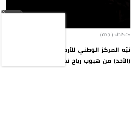
«عكاظ» ( جدة)
نبّه المركز الوطني للأرصاد في تقرير له اليوم
(الأحد) من هبوب رياح نشطة تصل سرعتها إلى
40-49 كم/ساعة، على محافظات بحرة (الشعيبة)
والليث والقنفذة ورابغ، تؤدي إلى تدنٍ في مدى
الرؤية الأفقية. وبيّن المركز أن الحالة تستمر حتى
الساعة السابعة مساءً.
وفي الرياض تتأثر أجزاء من منطقة الرياض بموجة
حارة، وارتفاع في درجات الحرارة تصل ما بين 47-48