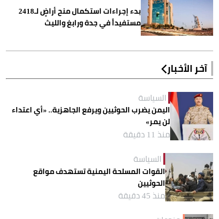
بدء إجراءات استكمال منح أراضٍ لـ2418
مستفيداً في جدة ورابغ والليث
آخر الأخبار
السياسة
اليمن يضرب الحوثيين ويرفع الجاهزية.. «أي اعتداء
لن يمر»
منذ 11 دقيقة
السياسة
القوات المسلحة اليمنية تستهدف مواقع
الحوثيين
منذ 45 دقيقة