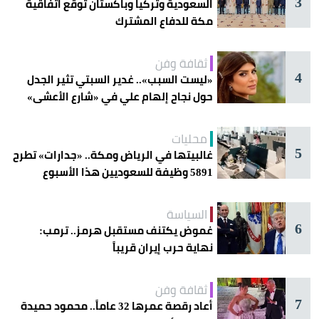
3
السعودية وتركيا وباكستان توقع اتفاقية
مكة للدفاع المشترك
ثقافة وفن
4
«ليست السبب».. غدير السبتي تثير الجدل
حول نجاح إلهام علي في «شارع الأعشى»
محليات
5
غالبيتها في الرياض ومكة.. «جدارات» تطرح
5891 وظيفة للسعوديين هذا الأسبوع
السياسة
6
غموض يكتنف مستقبل هرمز.. ترمب:
نهاية حرب إيران قريباً
ثقافة وفن
7
أعاد رقصة عمرها 32 عاماً.. محمود حميدة