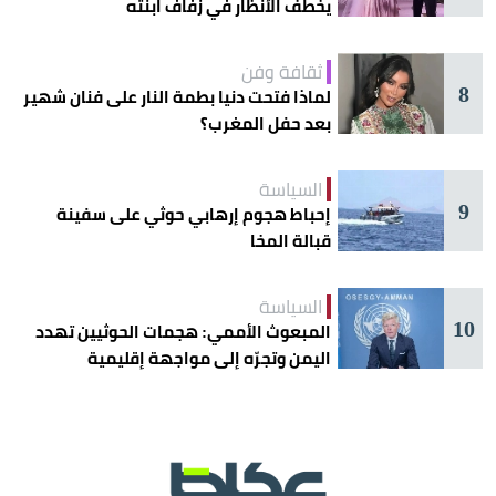
يخطف الأنظار في زفاف ابنته
ثقافة وفن
8
لماذا فتحت دنيا بطمة النار على فنان شهير
بعد حفل المغرب؟
السياسة
9
إحباط هجوم إرهابي حوثي على سفينة
قبالة المخا
السياسة
10
المبعوث الأممي: هجمات الحوثيين تهدد
اليمن وتجرّه إلى مواجهة إقليمية