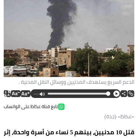
الدعم السريع يستهدف المدنيين ووسائل النقل المدنية .
--:--
تابع قناة عكاظ على الواتساب
«عكاظ» (جدة)
قتل 10 مدنيين، بينهم 5 نساء من أسرة واحدة، إثر