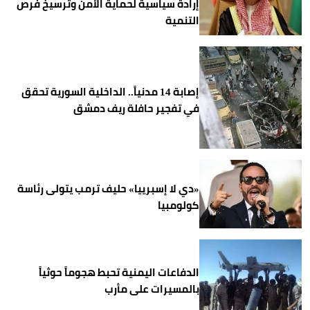
إرادة سياسية لحماية الأمن وترسيخ فرص
التنمية
إصابة 14 مدنياً.. الداخلية السورية تحقق
في تفجير حافلة ريف دمشق
«دي لا إسبرييا» حليف ترمب يتولى رئاسة
كولومبيا
الدفاعات اليمنية تحبط هجوماً حوثياً
بالمسيرات على مأرب