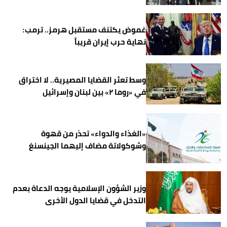
غموض يكتنف مستقبل هرمز.. ترمب:
نهاية حرب إيران قريباً
وسط تعثر القضايا المصيرية.. لا اختراق
في «روما ٢» بين لبنان وإسرائيل
«الغذاء والدواء» تحذر من قهوة
وشوكولاتة مضاف إليهما الجينسنغ
وزير الشؤون الإسلامية يوجه الدعاة بعدم
التدخل في قضايا الدول الأخرى