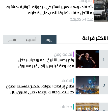
منوعات
«أصفاد» و«مسدس بلاستيكي» بحوزته.. توقيف مشتبه
به انتحل صفات أمنية للنصب على ضحاياه
منذ 54 دقيقة
الأكثر قراءة
يوم
أسبوع
شهر
ثقافة وفن
1
رقم يكسر التاريخ.. عمرو دياب يدخل
موسوعة غينيس بإنجاز غير مسبوق
اقتصاد
2
نظام إيرادات الدولة: تمكين تقسيط الديون
25 سنة.. وحالات للإعفاء حتى مليون ريال
محليات