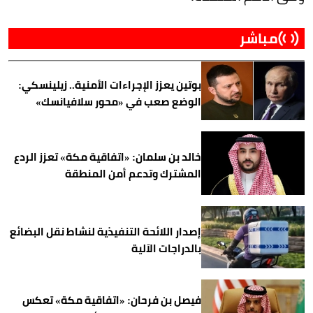
مباشر
بوتين يعزز الإجراءات الأمنية.. زيلينسكي:
الوضع صعب في «محور سلافيانسك»
خالد بن سلمان: «اتفاقية مكة» تعزز الردع
المشترك وتدعم أمن المنطقة
إصدار اللائحة التنفيذية لنشاط نقل البضائع
بالدراجات الآلية
فيصل بن فرحان: «اتفاقية مكة» تعكس