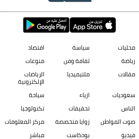
محليات
سياسة
اقتصاد
رياضة
ثقافة وفن
منوعات
مقالات
ملتيميديا
الرياضات
الإلكترونية
سعوديات
ازياء
سياحة
الناس
تحقيقات
تكنولوجيا
صوت المواطن
زوايا متخصصة
مركز المعلومات
فيديو
بودكاست
مباشر