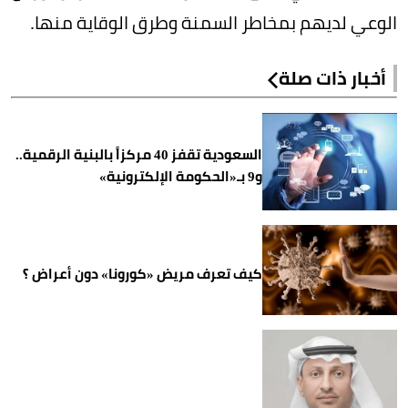
الوعي لديهم بمخاطر السمنة وطرق الوقاية منها.
أخبار ذات صلة
السعودية تقفز 40 مركزاً بالبنية الرقمية..
و9 بـ«الحكومة الإلكترونية»
كيف تعرف مريض «كورونا» دون أعراض ؟