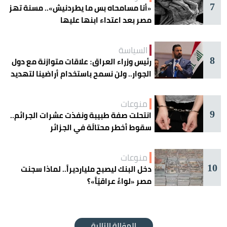
7
«أنا مسامحاه بس ما يطردنيش».. مسنة تهز
مصر بعد اعتداء ابنها عليها
السياسة
8
رئيس وزراء العراق: علاقات متوازنة مع دول
الجوار.. ولن نسمح باستخدام أراضينا لتهديد
أمنها
منوعات
9
انتحلت صفة طبيبة ونفذت عشرات الجرائم..
سقوط أخطر محتالَة في الجزائر
منوعات
10
دخل البنك ليصبح مليارديراً.. لماذا سجنت
مصر «لواءً عراقيّاً»؟
المقالة التالية