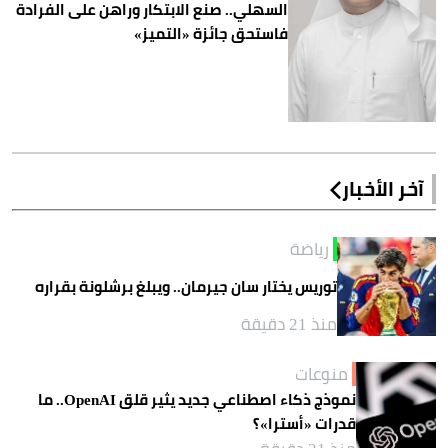
السهلي.. صنع الابتكار وراهن على الفرادة
فاستحق جائزة «التميز»
آخر الأخبار
رياضة
توريس يختار سان جيرمان.. ويبلغ برشلونة بقراره
منذ 21 دقيقة
منوعات
نموذج ذكاء اصطناعي جديد يثير قلق OpenAI.. ما
قدرات «أسترا»؟