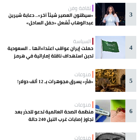
ثقافة وفن
3
«سيظنون العصير شيئاً آخر».. دعابة شيرين
عبدالوهاب تُشعل «حفل الساحل»
السياسة
4
حملت إيران عواقب اعتداءاتها .. السعودية
تدين استهداف ناقلة إماراتية في هرمز
منوعات
5
«فأر» يسرق مجوهرات بـ 12 ألف دولار!
منوعات
6
منظمة الصحة العالمية تدعو للحذر بعد
تجاوز إصابات غرب النيل 240 حالة
منوعات