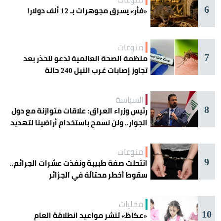
6
«فأر» يسرق مجوهرات بـ 12 ألف دولار!
منوعات
7
منظمة الصحة العالمية تدعو للحذر بعد
تجاوز إصابات غرب النيل 240 حالة
السياسة
8
رئيس وزراء العراق: علاقات متوازنة مع دول
الجوار.. ولن نسمح باستخدام أراضينا لتهديد
أمنها
منوعات
9
انتحلت صفة طبيبة ونفذت عشرات الجرائم..
سقوط أخطر محتالَة في الجزائر
محليات
10
«عكاظ» تنشر مواعيد انطلاقة العام