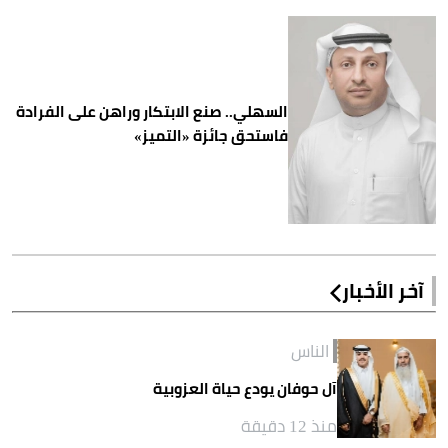
السهلي.. صنع الابتكار وراهن على الفرادة
فاستحق جائزة «التميز»
آخر الأخبار
الناس
آل حوفان يودع حياة العزوبية
منذ 12 دقيقة