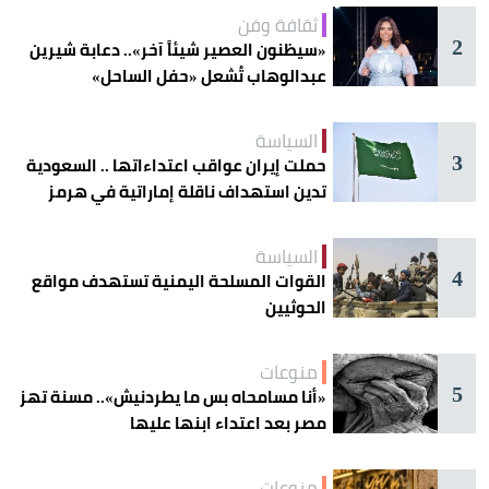
ثقافة وفن
2
«سيظنون العصير شيئاً آخر».. دعابة شيرين
عبدالوهاب تُشعل «حفل الساحل»
السياسة
3
حملت إيران عواقب اعتداءاتها .. السعودية
تدين استهداف ناقلة إماراتية في هرمز
السياسة
4
القوات المسلحة اليمنية تستهدف مواقع
الحوثيين
منوعات
5
«أنا مسامحاه بس ما يطردنيش».. مسنة تهز
مصر بعد اعتداء ابنها عليها
منوعات