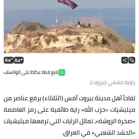
تابع قناة عكاظ على الواتساب
راوية حشمي (بيروت)
تفاجأ أهل مدينة بيروت أمس (الثلاثاء) برفع عناصر من
ميليشيات «حزب الله» راية طائفية على رمز العاصمة
«صخرة الروشة»، تماثل الرايات التي ترفعها ميليشيات
«الحشد الشعبي» في العراق.