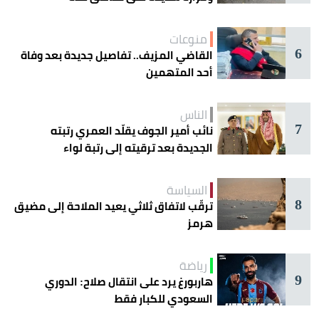
منوعات
6
القاضي المزيف.. تفاصيل جديدة بعد وفاة
أحد المتهمين
الناس
7
نائب أمير الجوف يقلّد العمري رتبته
الجديدة بعد ترقيته إلى رتبة لواء
السياسة
8
ترقّب لاتفاق ثلاثي يعيد الملاحة إلى مضيق
هرمز
رياضة
9
هاربورغ يرد على انتقال صلاح: الدوري
السعودي للكبار فقط