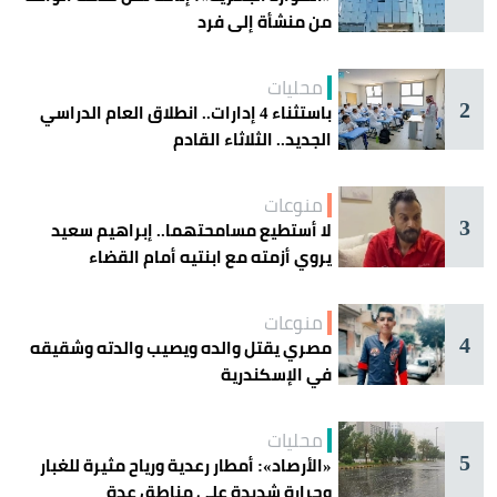
من منشأة إلى فرد
محليات
2
باستثناء 4 إدارات.. انطلاق العام الدراسي
الجديد.. الثلاثاء القادم
منوعات
3
لا أستطيع مسامحتهما.. إبراهيم سعيد
يروي أزمته مع ابنتيه أمام القضاء
منوعات
4
مصري يقتل والده ويصيب والدته وشقيقه
في الإسكندرية
محليات
5
«الأرصاد»: أمطار رعدية ورياح مثيرة للغبار
وحرارة شديدة على مناطق عدة