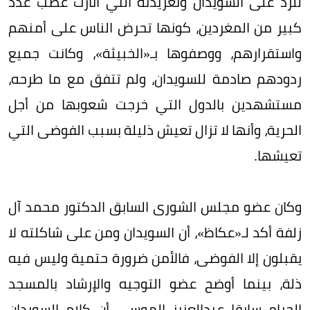
للرد على السويدان وتغريدته التي أثارت غضب عدد
كبير من المغردين، كونها تحرض الناس على أمنهم
واستقرارهم، ووصفوها بـ«الخبيثة»، وكانت جميع
ردودهم صادمة للسويدان، ولم تتفق مع ما طرحه،
مستشهدين بالدول التي خرجت شعوبها من أجل
الحرية، وأنها لا تزال تعيش ذليلة بسبب الفوضى التي
تعيشها.
وكان عضو مجلس الشورى السابق الدكتور محمد آل
زلفة أكد لـ«عكاظ»، أن السويدان ومن على شاكلته لا
يقبلون إلا الفوضى، فالأمن ضرورة حتمية وليس فيه
ذلة، بينما أوضح عضو التوجيه والإرشاد بالمسجد
الحرام سابقا عبدالعزيز الموسى أن كلام السويدان