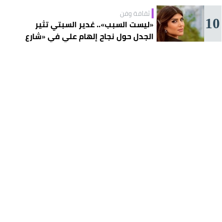
ثقافة وفن
10
«ليست السبب».. غدير السبتي تثير
الجدل حول نجاح إلهام علي في «شارع
الأعشى»