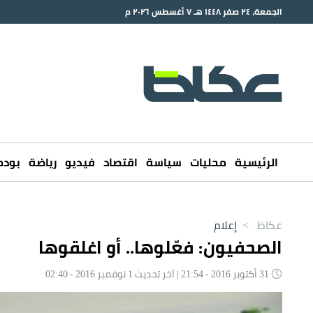
الجمعة، ٢٤ صفر ١٤٤٨ هـ ٧ أغسطس ٢٠٢٦ م
الرئيسية
محليات
سياسة
اقتصاد
فيديو
رياضة
بود
عكاظ
>
إعلام
الصحفيون: فعّلوها.. أو اغلقوها
31 أكتوبر 2016 - 21:54 | آخر تحديث 1 نوفمبر 2016 - 02:40