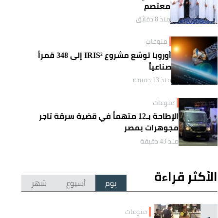
معتصم
منذ 8 دقائق
منوعات
أوروبا توسّع مشروع IRIS² إلى 348 قمراً
صناعياً
منذ 13 دقيقة
منوعات
الإطاحة بـ12 متهماً في قضية سرقة تاجر
مجوهرات بمصر
منذ 43 دقيقة
الأكثر قراءة
يوم
أسبوع
شهر
منوعات