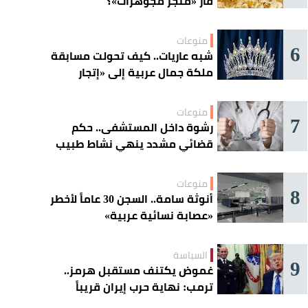
فأر «متجر مجوهرات»؟
منوعات
6
شبه عاريات.. كيف تحولت مسابقة
ملكة جمال عربية إلى «إتجار
بالقاصرات»؟
منوعات
7
رشوة داخل المستشفى.. حكم
قضائي مشدد ينهي نشاط طبيب
مغربي
منوعات
8
أنوثة سامة.. السجن 30 عاماً لأخطر
«عصابة نسائية عربية»
السياسة
9
غموض يكتنف مستقبل هرمز..
ترمب: نهاية حرب إيران قريباً