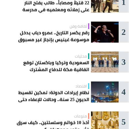
1
22 قتيلاً ومصاباً.. طالب يفتح النار
على زملائه ومعلميه في مدرسة
ثانوية
ثقافة وفن
2
رقم يكسر التاريخ.. عمرو دياب يدخل
موسوعة غينيس بإنجاز غير مسبوق
محليات
3
السعودية وتركيا وباكستان توقع
اتفاقية مكة للدفاع المشترك
اقتصاد
4
نظام إيرادات الدولة: تمكين تقسيط
الديون 25 سنة.. وحالات للإعفاء حتى
مليون ريال
منوعات
5
أخذ 10 خواتم وسلسلتين.. كيف سرق