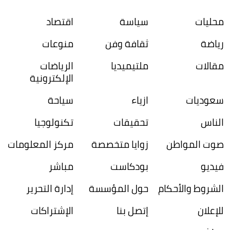
محليات
سياسة
اقتصاد
رياضة
ثقافة وفن
منوعات
مقالات
ملتيميديا
الرياضات
الإلكترونية
سعوديات
ازياء
سياحة
الناس
تحقيقات
تكنولوجيا
صوت المواطن
زوايا متخصصة
مركز المعلومات
فيديو
بودكاست
مباشر
الشروط والأحكام
حول المؤسسة
إدارة التحرير
للإعلان
إتصل بنا
الإشتراكات