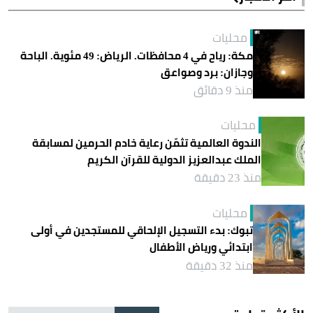
محليات
مكة: رياح في 4 محافظات. الرياض: 49 مئوية. الباحة
وجازان: برد وصواعق
منذ 9 دقائق
محليات
الندوة العالمية تثمّن رعاية خادم الحرمين لمسابقة
الملك عبدالعزيز الدولية للقرآن الكريم
منذ 23 دقيقة
محليات
تبوك: بدء التسجيل الإلحاقي للمستجدين في أولى
ابتدائي ورياض الأطفال
منذ 32 دقيقة