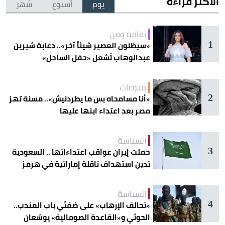
الأكثر قراءة
يوم
أسبوع
شهر
ثقافة وفن
1
«سيظنون العصير شيئاً آخر».. دعابة شيرين
عبدالوهاب تُشعل «حفل الساحل»
منوعات
2
«أنا مسامحاه بس ما يطردنيش».. مسنة تهز
مصر بعد اعتداء ابنها عليها
السياسة
3
حملت إيران عواقب اعتداءاتها .. السعودية
تدين استهداف ناقلة إماراتية في هرمز
السياسة
4
«تحالف الإرهاب» على ضفتَي باب المندب..
الحوثي و«القاعدة الصومالية» يوسّعان