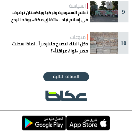
السياسة
9
أعلام السعودية وتركيا وباكستان ترفرف
في إسلام آباد.. «اتفاق مكة» يوحّد الردع
منوعات
10
دخل البنك ليصبح مليارديراً.. لماذا سجنت
مصر «لواءً عراقيّاً»؟
المقالة التالية