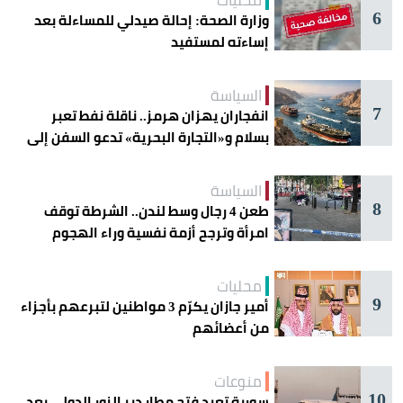
محليات
6
وزارة الصحة: إحالة صيدلي للمساءلة بعد
إساءته لمستفيد
السياسة
7
انفجاران يهزان هرمز.. ناقلة نفط تعبر
بسلام و«التجارة البحرية» تدعو السفن إلى
الحذر
السياسة
8
طعن 4 رجال وسط لندن.. الشرطة توقف
امرأة وترجح أزمة نفسية وراء الهجوم
محليات
9
أمير جازان يكرّم 3 مواطنين لتبرعهم بأجزاء
من أعضائهم
منوعات
10
سورية تعيد فتح مطار دير الزور الدولي بعد