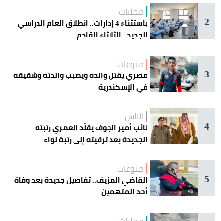
محليات
2
باستثناء 4 إدارات.. انطلاق العام الدراسي
الجديد.. الثلاثاء القادم
منوعات
3
مصري يقتل والده ويصيب والدته وشقيقه
في الإسكندرية
الناس
4
نائب أمير الجوف يقلّد العمري رتبته
الجديدة بعد ترقيته إلى رتبة لواء
منوعات
5
القاضي المزيف.. تفاصيل جديدة بعد وفاة
أحد المتهمين