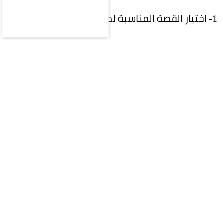
1- اختيار القصة المناسبة لطبيعة الشعر
احرصي على استشارة مصفف الشعر لاختيار طول
وشكل البوب الذي يتناسب مع كثافة شعرك
وطبيعته، ليسهل تصفيفه يومياً.
2- استخدام واقٍ من الحرارة
قبل استخدام مجفف الشعر أو أدوات التصفيف
الحرارية، طبقي منتجاً واقياً من الحرارة لحماية الشعر
من الجفاف والتقصف.
3- منح الجذور حجماً طبيعياً