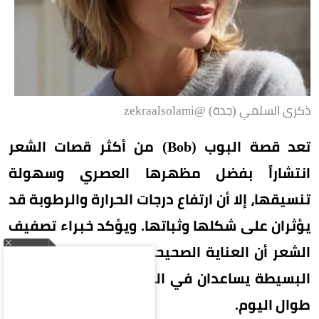
ذكرى السلمي (جدة) @zekraalsolami
تعد قصة البوب (Bob) من أكثر قصات الشعر
انتشاراً بفضل مظهرها العصري وسهولة
تنسيقها، إلا أن ارتفاع درجات الحرارة والرطوبة قد
يؤثران على شكلها وثباتها. ويؤكد خبراء تصفيف
الشعر أن العناية الصحيحة واتباع بعض الخطوات
البسيطة يساعدان في الحفاظ على إطلالة أنيقة
طوال اليوم.