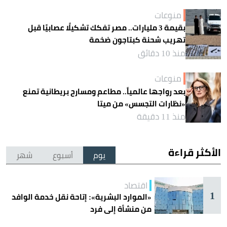
منوعات
بقيمة 3 مليارات.. مصر تفكك تشكيلًا عصابيًا قبل
تهريب شحنة كبتاجون ضخمة
منذ 10 دقائق
منوعات
بعد رواجها عالمياً.. مطاعم ومسارح بريطانية تمنع
«نظارات التجسس» من ميتا
منذ 11 دقيقة
الأكثر قراءة
يوم
أسبوع
شهر
اقتصاد
1
«الموارد البشرية»: إتاحة نقل خدمة الوافد
من منشأة إلى فرد