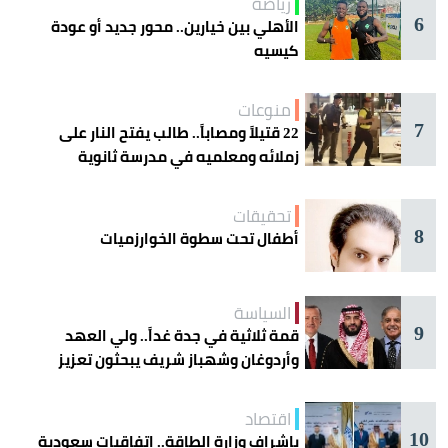
رياضة
6
الأهلي بين خيارين.. محور جديد أو عودة
كيسيه
منوعات
7
22 قتيلاً ومصاباً.. طالب يفتح النار على
زملائه ومعلميه في مدرسة ثانوية
تحقيقات
8
أطفال تحت سطوة الخوارزميات
السياسة
9
قمة ثلاثية في جدة غداً.. ولي العهد
وأردوغان وشهباز شريف يبحثون تعزيز
التعاون
اقتصاد
10
بإشراف وزارة الطاقة.. اتفاقيات سعودية