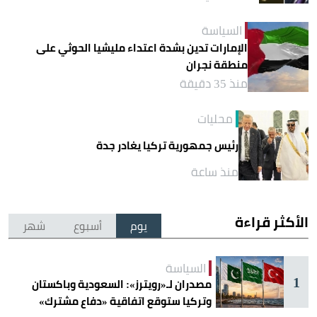
السياسة
الإمارات تدين بشدة اعتداء مليشيا الحوثي على
منطقة نجران
منذ 35 دقيقة
محليات
رئيس جمهورية تركيا يغادر جدة
منذ ساعة
الأكثر قراءة
يوم
أسبوع
شهر
السياسة
1
مصدران لـ«رويترز»: السعودية وباكستان
وتركيا ستوقع اتفاقية «دفاع مشترك»