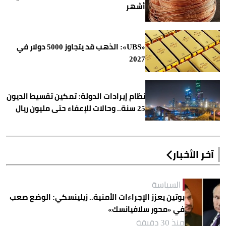
أشهر
«UBS»: الذهب قد يتجاوز 5000 دولار في
2027
نظام إيرادات الدولة: تمكين تقسيط الديون
25 سنة.. وحالات للإعفاء حتى مليون ريال
آخر الأخبار
السياسة
بوتين يعزز الإجراءات الأمنية.. زيلينسكي: الوضع صعب
في «محور سلافيانسك»
منذ 30 دقيقة