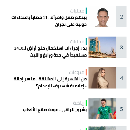
اليوم في جدة
محليات
2
بينهم طفل وامرأة.. 11 مصاباً باعتداءات
حوثية على نجران
محليات
3
بدء إجراءات استكمال منح أراضٍ لـ2418
مستفيداً في جدة ورابغ والليث
منوعات
4
من الشهرة إلى المشنقة.. ما سر إحالة
«إعلامية شهيرة» للإعدام؟
رياضة
5
بشرى للراقي.. عودة صانع الألعاب