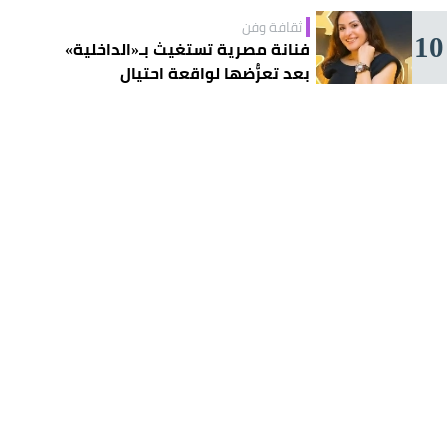
ثقافة وفن
10
فنانة مصرية تستغيث بـ«الداخلية»
بعد تعرُّضها لواقعة احتيال