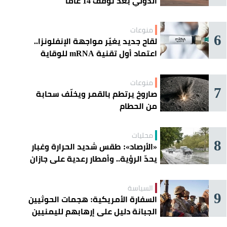
الدولي بعد توقف 14 عامًا
منوعات
6
لقاح جديد يغيّر مواجهة الإنفلونزا..
اعتماد أول تقنية mRNA للوقاية
الموسمية
منوعات
7
صاروخ يرتطم بالقمر ويخلّف سحابة
من الحطام
محليات
8
«الأرصاد»: طقس شديد الحرارة وغبار
يحدّ الرؤية.. وأمطار رعدية على جازان
وعسير
السياسة
9
السفارة الأمريكية: هجمات الحوثيين
الجبانة دليل على إرهابهم لليمنيين