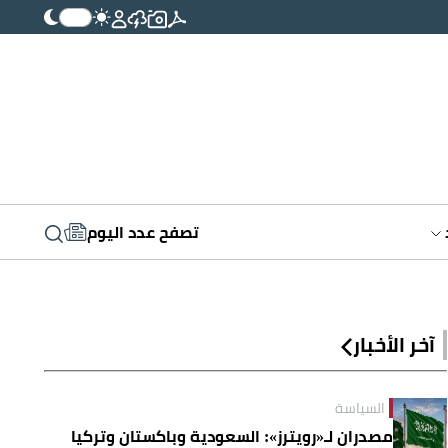
تصفح عدد اليوم
آخر الأخبار
السياسة
مصدران لـ«رويترز»: السعودية وباكستان وتركيا