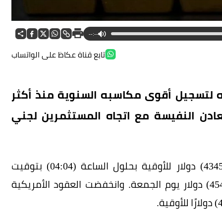
--:--
تابع قناة عكاظ على الواتساب
 لتسجيل أقوى مكاسبه السنوية منذ أكثر
عادن النفيسة مع اتجاه المستثمرين لجني
واستقر الذهب في المعاملات الفورية عند (4345.75) دولار للأوقية بحلول الساعة (04:04) بتوقيت
غرينتش، بعد أن سجل مستوى قياسيًا بلغ (4549.71) دولار يوم الجمعة. وانخفضت العقود الأمريكية