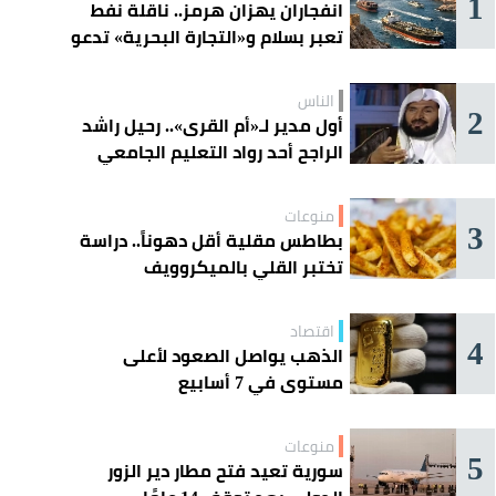
1
انفجاران يهزان هرمز.. ناقلة نفط
تعبر بسلام و«التجارة البحرية» تدعو
السفن إلى الحذر
الناس
2
أول مدير لـ«أم القرى».. رحيل راشد
الراجح أحد رواد التعليم الجامعي
منوعات
3
بطاطس مقلية أقل دهوناً.. دراسة
تختبر القلي بالميكروويف
اقتصاد
4
الذهب يواصل الصعود لأعلى
مستوى في 7 أسابيع
منوعات
5
سورية تعيد فتح مطار دير الزور