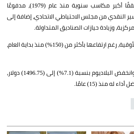
وارتفع الذهب بنحو (66%) خلال عام (2025)، محققًا أكبر مكاسب سنوية منذ عام (1979)، مدفوعًا
سير النقدي من مجلس الاحتياطي الاتحادي، إضافة إلى
كزية، وزيادة حيازات الصناديق المتداولة.
وانخفضت الفضة بنسبة (4.5%) إلى (73.06) دولار للأوقية، رغم ارتفاعها بأكثر من (150%) منذ بداية العام،
وتراجع البلاتين بنسبة (12%) إلى (1932.55) دولار، وانخفض البلاديوم بنسبة (7.1%) إلى (1496.75) دولار،