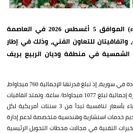
بإشراف من وزارة الطاقة، وُقعت (الأربعاء) الموافق 5 أغسطس 2026 في العاصمة
اء الطاقة، واتفاقيتان للتعاون الفني، وذلك في إطار
 مشاريع للطاقة الشمسية في منطقة وديان الربيع بريف
وتُعد هذه المشاريع من أبرز مشاريع الطاقة المتجددة في سورية، إذ تبلغ قدرتها الإجمالية 760 ميجاواط،
وترتبط بأنظمة تخزين الطاقة بتقنية البطاريات بقدرة إجمالية تبلغ 1077 ميجاواط/ ساعة. وتمتد اتفاقيات
شراء الطاقة بين 20 و25 عامًا، فيما تنتج الكهرباء بأسعار تنافسية تبدأ من 3 سنتات أمريكية لكل
تقديم خدمات استشارية وهندسية متخصصة لدعم إدارة
لخبرات التقنية في مجالات محطات التحويل الرئيسية