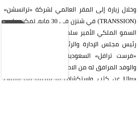
وخلال زيارة إلى المقر العالمي لشركة «ترانسشن»
(TRANSSION) في شنزن في 30 مايو، تمكن صاحب
السمو الملكي الأمير سلطان بن منصور آل سعود،
رئيس مجلس الإدارة والرئيس التنفيذي لمجموعة
«فرست ترافل» السعودية (First Travel Group)
والوفد المرافق له من الاطلاع على هاتف NOTE 60
Ultra عن كثب، واستكشاف ما يقدمه من تقنيات
وابتكارات، وقد عبّر سموّه عن اعجابه بالتصميم الفريد
والمتميّز للهاتف، وجودة تصنيعه، وأدائه الذي
يضاهي الهواتف الرائدة، مؤكداً أنه يمتلك مقومات
قوية تؤهله لتحقيق مكانة تنافسية ضمن فئة
الهواتف الذكية الفاخرة.