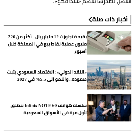
أشهر، تصدرها سهم «سدافكو».
أخبار ذات صلة
بقيمة تجاوزت 12 مليار ريال.. أكثر من 226
مليون عملية نقاط بيع في المملكة خلال
أسبوع
«النقد الدولي»: الاقتصاد السعودي يثبت
صموده.. والنمو إلى 5.5% في 2027
سلسلة هواتف Infinix NOTE 60 تنطلق
لأول مرة في الأسواق السعودية