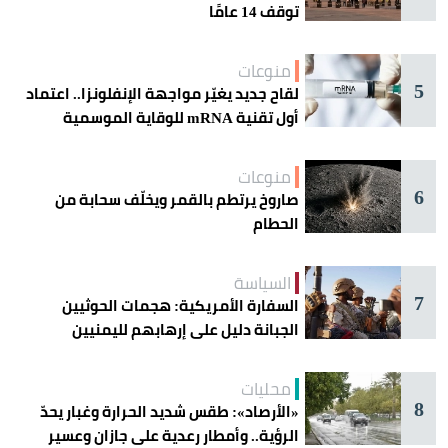
توقف 14 عامًا
منوعات
5
لقاح جديد يغيّر مواجهة الإنفلونزا.. اعتماد
أول تقنية mRNA للوقاية الموسمية
منوعات
6
صاروخ يرتطم بالقمر ويخلّف سحابة من
الحطام
السياسة
7
السفارة الأمريكية: هجمات الحوثيين
الجبانة دليل على إرهابهم لليمنيين
محليات
8
«الأرصاد»: طقس شديد الحرارة وغبار يحدّ
الرؤية.. وأمطار رعدية على جازان وعسير