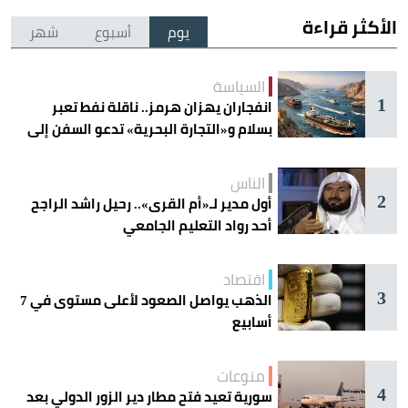
الأكثر قراءة
يوم
أسبوع
شهر
السياسة
1
انفجاران يهزان هرمز.. ناقلة نفط تعبر
بسلام و«التجارة البحرية» تدعو السفن إلى
الحذر
الناس
2
أول مدير لـ«أم القرى».. رحيل راشد الراجح
أحد رواد التعليم الجامعي
اقتصاد
3
الذهب يواصل الصعود لأعلى مستوى في 7
أسابيع
منوعات
4
سورية تعيد فتح مطار دير الزور الدولي بعد