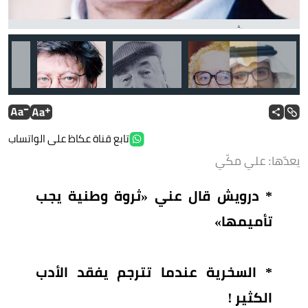
محمود درويش
تابع قناة عكاظ على الواتساب
يعدّها: علي مكّي
* درويش قال عني «ثروة وطنية يجب
تأميمها»
* السخرية عندما تترجم يفقد الأدب
الكثير !