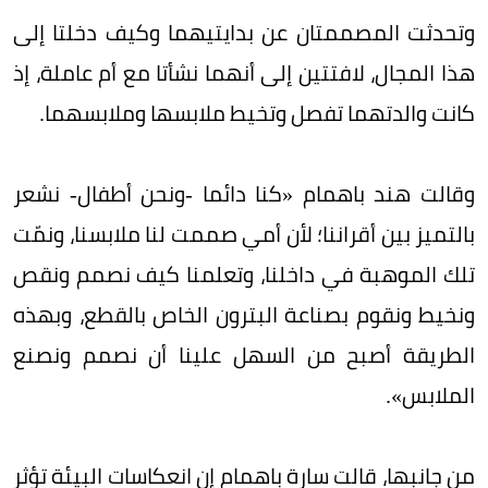
وتحدثت المصممتان عن بدايتيهما وكيف دخلتا إلى
هذا المجال، لافتتين إلى أنهما نشأتا مع أم عاملة، إذ
كانت والدتهما تفصل وتخيط ملابسها وملابسهما.
وقالت هند باهمام «كنا دائما -ونحن أطفال- نشعر
بالتميز بين أقراننا؛ لأن أمي صممت لنا ملابسنا، ونمّت
تلك الموهبة في داخلنا، وتعلمنا كيف نصمم ونقص
ونخيط ونقوم بصناعة البترون الخاص بالقطع، وبهذه
الطريقة أصبح من السهل علينا أن نصمم ونصنع
الملابس».
من جانبها، قالت سارة باهمام إن انعكاسات البيئة تؤثر