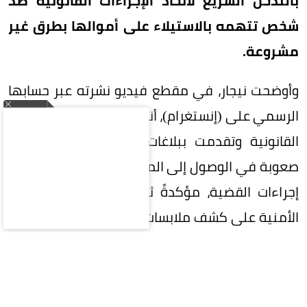
بالتدخل السريع لاتخاذ الإجراءات القانونية ضد
شخص تتهمه بالاستيلاء على أموالها بطرق غير
مشروعة.
وأوضحت نيجار، في مقطع فيديو نشرته عبر حسابها
الرسمي على (إنستغرام)، أنها سلكت جميع المسارات
القانونية وتقدمت ببلاغات رسمية، إلا أنها تواجه
صعوبة في الوصول إلى المشكو في حقه لاستكمال
إجراءات القضية، مؤكدةً ثقتها في قدرة الأجهزة
الأمنية على كشف ملابسات الواقعة وضمان استرداد
حقوقها.
وشهدت الأزمة تطورًا لافتًا عقب نشر الفيديو الأول، إذ
كشفت نيجار أن عددًا من الأشخاص تواصلوا معها