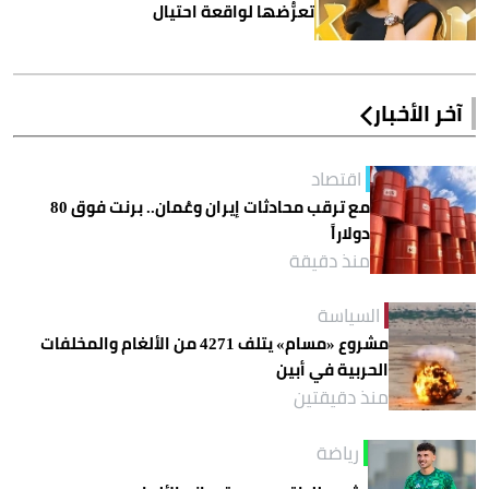
تعرُّضها لواقعة احتيال
آخر الأخبار
اقتصاد
مع ترقب محادثات إيران وعُمان.. برنت فوق 80
دولاراً
منذ دقيقة
السياسة
مشروع «مسام» يتلف 4271 من الألغام والمخلفات
الحربية في أبين
منذ دقيقتين
رياضة