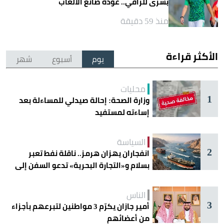
بشرى للراقي.. عودة صانع الألعاب
منذ 59 دقيقة
الأكثر قراءة
يوم
أسبوع
شهر
محليات
1
وزارة الصحة: إحالة صيدلي للمساءلة بعد
إساءته لمستفيد
السياسة
2
انفجاران يهزان هرمز.. ناقلة نفط تعبر
بسلام و«التجارة البحرية» تدعو السفن إلى
الحذر
الناس
3
أمير جازان يكرّم 3 مواطنين لتبرعهم بأجزاء
من أعضائهم