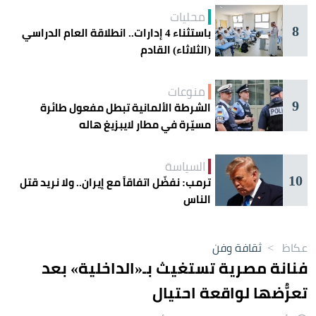
محليات
8
باستثناء 4 إدارات.. انطلاقة العام الدراسي
(الثلاثاء) القادم
منوعات
9
الشرطة الألمانية تبطل مفعول طائرة
مسيّرة في مطار لايبزيغ هاله
السياسة
10
ترمب: نفضّل اتفاقاً مع إيران.. ولا نريد قتل
الناس
عكاظ
>
ثقافة وفن
فنانة مصرية تستغيث بـ«الداخلية» بعد
تعرُّضها لواقعة احتيال