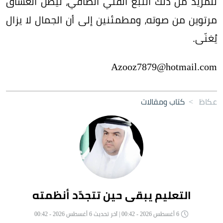
للمزيد من ذلك النبع الفني الصافي، ليظل العشاق
مرتوين من صوته، ومطمئنين إلى أن الجمال لا يزال
يُغنّى.
Azooz7879@hotmail.com
عكاظ
>
كتاب ومقالات
التعليم يبقى حين تتجدّد أنظمته
6 أغسطس 2026 - 00:42 | آخر تحديث 6 أغسطس 2026 - 00:42