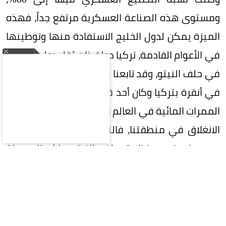
ومستوى هذه الصناعة العسكرية مرتفع جداً، فهذه
الميزة يمكن لدول الخليج الاستفادة منها وتوطينها
في الأعوام القادمة، تركيا دولة ذات ثقل دولي كعضو
في حلف النيتو، وقد تابعنا القمة الأخيرة لهذا الحلف
في أنقرة بتركيا وكان أحد قراراته المهمة هو حماية
الممرات المائية في العالم وهي التي تعيش حالة من
الانغلاق في منطقتنا، فالتوجهات الإقليمية تلتقي
مع هذه في منظمة حلف النيتو. باكستان دولة
متطورة عسكرية ولها ثقل سياسي دولي، وخاصة
في المرحلة الأخيرة كوسيط مهم وفعال بين أمريكا
وإيران في حربهما المستمرة في منطقة الخليج، رغم
أن باكستان دولة نووية فكلنا يعرف أنها وجدت في