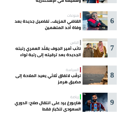
وشقيقه في الإسكندرية
منوعات
6
القاضي المزيف.. تفاصيل جديدة بعد
وفاة أحد المتهمين
الناس
7
نائب أمير الجوف يقلّد العمري رتبته
الجديدة بعد ترقيته إلى رتبة لواء
السياسة
8
ترقّب لاتفاق ثلاثي يعيد الملاحة إلى
مضيق هرمز
رياضة
9
هاربورغ يرد على انتقال صلاح: الدوري
السعودي للكبار فقط