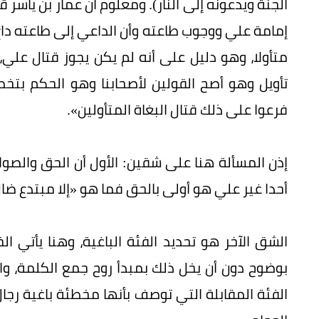
الجنة ويدعونه إلى النار). ومعلوم أن عمار بن ياسر
إمامة علي ووجوب طاعته وأن الداعي إلى طاعته داع إل
متأولا، وهو دليل على أنه لم يكن يجوز قتال علي،
تأويل وهو أصح القولين لأصحابنا وهو الحكم بتخ
فرعوا على ذلك قتال البغاة المتأولين».
إذن المسألة هنا على شقين: الأول أن الحق والصواب
أحدا غير علي هو أولى بالحق فما هو «إلا مبتدع ضا
الشق الآخر هو تحديد الفئة الباغية، وهنا يأتي ا
بوضوح دون أن يخل ذلك بمبدأ روح جمع الكلمة، 
الفئة المقابلة التي توصف بأنها مخطئة باغية رجال 