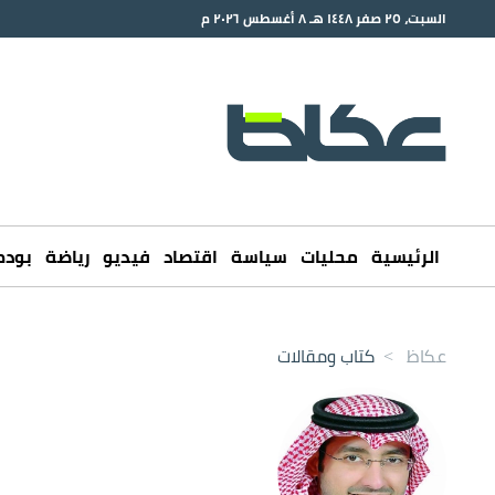
السبت، ٢٥ صفر ١٤٤٨ هـ ٨ أغسطس ٢٠٢٦ م
الرئيسية
محليات
سياسة
اقتصاد
فيديو
رياضة
بود
عكاظ
>
كتاب ومقالات