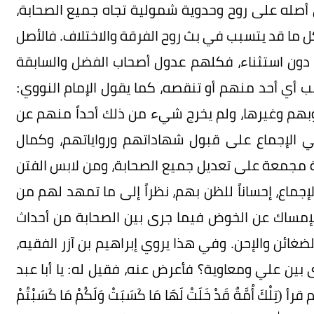
 أصله على روح وحدوية شمولية تجاه جميع الصحابة،
ل ما قد يتسبب في بث روح الفرقة والاختلاف. فالأصل
 دون استثناء، فكلهم عدول أصحاب الفضل والسابقة
ب أي أحد منهم أو تنقصه، كما يقول الإمام النووي:
هم وغيرها، ولم يخرج شيء من ذلك أحداً منهم عن
في الإجماع على قبول شهاداتهم ورواياتهم، وكمال
مة مجمعة على تعديل جميع الصحابة، ومن لابس الفتن
جماع، إحساناً للظن بهم، نظراً إلى ما تمهد لهم من
لإمساك عن الخوض فيما جرى بين الصحابة من أحداث
ضغائن والإحن. وفي هذا يروي إبراهيم بن آزر الفقيه،
ين علي ومعاوية؟ فأعرض عنه، فقيل له: يا أبا عبد
أُمَّةٌ قَدْ خَلَتْ لَهَا مَا كَسَبَتْ وَلَكُمْ مَا كَسَبْتُمْ