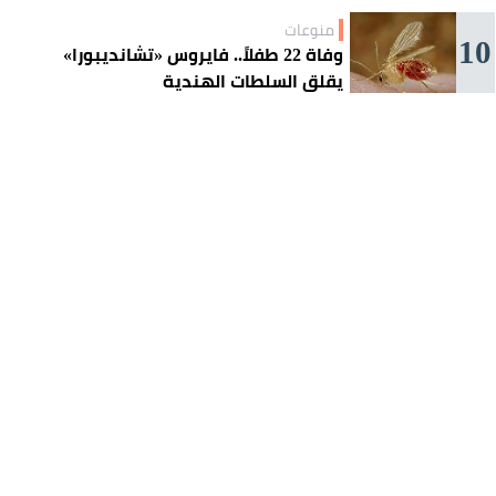
منوعات
10
وفاة 22 طفلاً.. فايروس «تشانديبورا»
يقلق السلطات الهندية