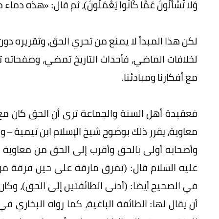
وَلا تُسْأَلُونَ عَمَّا كَانُوا يَعْمَلُونَ)، ثم قال: «هذه
لكن هذا المبدأ لا يمنع من تحري الحق، وتقريره دو
لخلافات الماضي، فأحداث التاريخ تمضي، وصفحاته ت
مع أفكارنا ومبادئنا.
فعقيدة أهل السنة والجماعة ترى أن الحق كان مع
معاوية، يقرر ذلك بوضوح شيخ الإسلام ابن تيمية – و
وأصحابه أولى بالحق وأقرب إلى الحق من معاوية
عليه السلام قال: (تمرق مارقة على حين فرقة من
في الصحيح أيضا: (أدنى الطائفتين إلى الحق)، وك
أن يقال لها: الطائفة الباغية، كما رواه البخاري ف