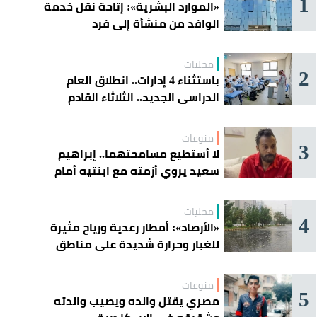
1
«الموارد البشرية»: إتاحة نقل خدمة
الوافد من منشأة إلى فرد
محليات
2
باستثناء 4 إدارات.. انطلاق العام
الدراسي الجديد.. الثلاثاء القادم
منوعات
3
لا أستطيع مسامحتهما.. إبراهيم
سعيد يروي أزمته مع ابنتيه أمام
القضاء
محليات
4
«الأرصاد»: أمطار رعدية ورياح مثيرة
للغبار وحرارة شديدة على مناطق
عدة
منوعات
5
مصري يقتل والده ويصيب والدته