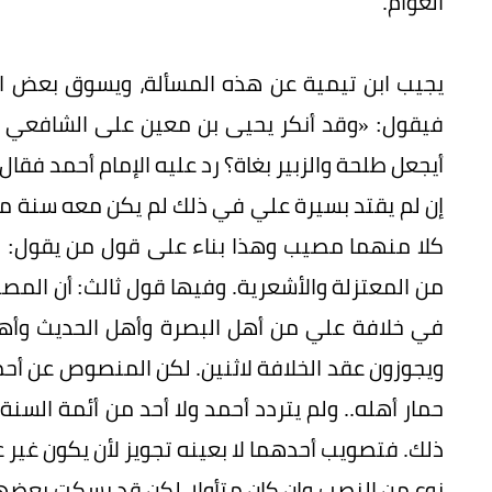
العوام.
يجيب ابن تيمية عن هذه المسألة، ويسوق بعض ال
فيقول: «وقد أنكر يحيى بن معين على الشافعي اس
أيجعل طلحة والزبير بغاة؟ رد عليه الإمام أحمد ف
إن لم يقتد بسيرة علي في ذلك لم يكن معه سنة من ا
كلا منهما مصيب وهذا بناء على قول من يقول:
من المعتزلة والأشعرية. وفيها قول ثالث: أن المصي
في خلافة علي من أهل البصرة وأهل الحديث وأهل ا
ويجوزون عقد الخلافة لاثنين. لكن المنصوص عن أ
حمار أهله.. ولم يتردد أحمد ولا أحد من أئمة الس
ذلك. فتصويب أحدهما لا بعينه تجويز لأن يكون غير ع
نوع من النصب وإن كان متأولا، لكن قد يسكت بعض