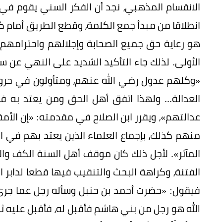
الانقسام المذهبي، نجد أن الفكر السني يقوم في
انطلاقا من مبدأ جمع الكلمة، وقطع الطريق أمام ك
هو رعاية حق جميع الصحابة وإجلالهم واحترامهم
الأولى. لذلك جاء التأكيد الشديد على النهي عن س
«وكلهم عدول رضي الله عنهم، ومتأولون في حروب
العدالة... ولهذا اتفق أهل الحق ومن يعتد به 
عدالتهم»، ويقرر ابن الصلاح في مقدمته: «إن الأ
منهم كذلك، بإجماع العلماء الذين يعتد بهم في الإ
المآثر». لأجل ذلك كان موقف أهل السنة الكف وا
الفتنة، وكراهة البحث والتنقيب فيها قطعا لدابر ال
فيقول: «حضرت أحمد بن حنبل وسأله رجل عما جرى ب
الله هو رجل من بني هاشم فأقبل له، فأقبل عليه ثم قرأ (تِلْكَ 