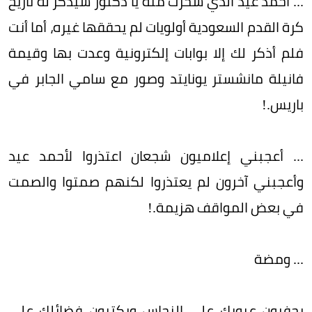
... أحمد عيد الذي سخرت منه يا دكتور سيذكر له تاريخ
كرة القدم السعودية أولويات لم يحققها غيره، أما أنت
فلم أذكر لك إلا بوابات إلكترونية وعدت بها وقيمة
فانيلة مانشستر يونايتد وصور مع سامي الجابر في
باريس.!
... أعجبني إعلاميون شجعان اعتذروا لأحمد عيد
وأعجبني آخرون لم يعتذروا لكنهم صمتوا والصمت
في بعض المواقف هزيمة.!
... ومضة
يحفرون عيوبك على النحاس ويكتبون فضائلك على