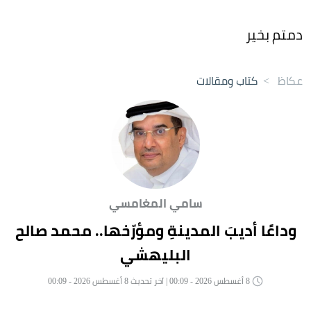
دمتم بخير
عكاظ
>
كتاب ومقالات
سامي المغامسي
وداعًا أديبَ المدينةِ ومؤرّخها.. محمد صالح
البليهشي
8 أغسطس 2026 - 00:09 | آخر تحديث 8 أغسطس 2026 - 00:09