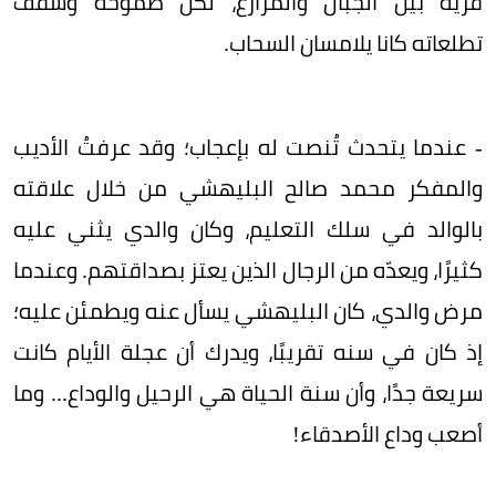
قرية بين الجبال والمزارع، لكن طموحه وسقف
تطلعاته كانا يلامسان السحاب.
- عندما يتحدث تُنصت له بإعجاب؛ وقد عرفتُ الأديب
والمفكر محمد صالح البليهشي من خلال علاقته
بالوالد في سلك التعليم، وكان والدي يثني عليه
كثيرًا، ويعدّه من الرجال الذين يعتز بصداقتهم. وعندما
مرض والدي، كان البليهشي يسأل عنه ويطمئن عليه؛
إذ كان في سنه تقريبًا، ويدرك أن عجلة الأيام كانت
سريعة جدًا، وأن سنة الحياة هي الرحيل والوداع... وما
أصعب وداع الأصدقاء!