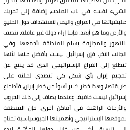
الحرب من تعطيلها لمضيق هرمز وتهديدها بتكرار
الشيء نفسه في باب المندب، إضافة إلى تحريك
مليشياتها في العراق واليمن لاستهداف دول الخليج
والأردن وما هو أبعد، فإننا إزاء دولة غير عاقلة، تتصف
بالتهور والمجازفة بسلم المنطقة بأجمعها. وفي
الجانب الآخر، فإن إسرائيل ليست بأفضل منها لأنها
تتطلع إلى الفراغ الإستراتيجي الذي قد ينتج عن
تحجيم إيران بأي شكل كي تتصدى لملئه على
طريقتها، وهذا خطر كبير أسوأ من خطر إيران، فأطماع
إسرائيل ليست خافية. وعندما يضاف إلى ذلك الحروب
والأزمات الراهنة في أماكن أخرى، فإن المنطقة
بموقعها الإستراتيجي وأهميتها الجيوسياسية تحتاج
إلى تنسيق أكبر من خلال دولها المؤثرة لردع