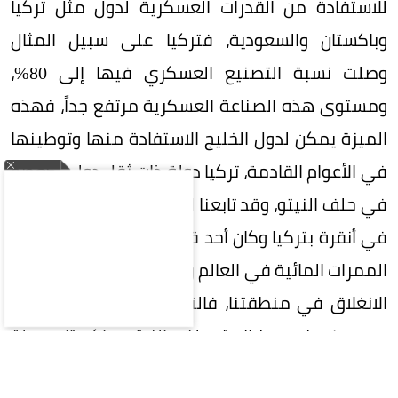
للاستفادة من القدرات العسكرية لدول مثل تركيا
وباكستان والسعودية، فتركيا على سبيل المثال
وصلت نسبة التصنيع العسكري فيها إلى 80%،
ومستوى هذه الصناعة العسكرية مرتفع جداً، فهذه
الميزة يمكن لدول الخليج الاستفادة منها وتوطينها
في الأعوام القادمة، تركيا دولة ذات ثقل دولي كعضو
في حلف النيتو، وقد تابعنا القمة الأخيرة لهذا الحلف
في أنقرة بتركيا وكان أحد قراراته المهمة هو حماية
الممرات المائية في العالم وهي التي تعيش حالة من
الانغلاق في منطقتنا، فالتوجهات الإقليمية تلتقي
مع هذه في منظمة حلف النيتو. باكستان دولة
متطورة عسكرية ولها ثقل سياسي دولي، وخاصة