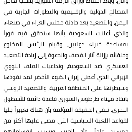
والآن، وبعد اختلاط أوراق الأزمة السورية بسبب تداخل
المصالح الدولية والإقليمية والتطورات الجارية في
اليمن، والتصعيد بعد حادثة مجلس العزاء في صنعاء،
والذي أعلنت السعودية بأنها ستحقق فيه فوراً
بمساعدة خبراء دوليين، وقيام الرئيس المخلوع
وحلفائه بإزالة آثار القصف والدعوة إلى زيادة التصعيد
العسكري ضد السعودية، وتداعيات الملف النووي
الإيراني الذي أعطى إيران الضوء الأخضر لمد نفوذها
وسيطرتها على المنطقة العربية، والتصعيد الروسي
باتخاذ ميناء طرطوس السوري قاعدة دائمة للأسطول
البحري، تبقى الحقيقة المؤلمة بأن هناك تغييراً جليا
لقواعد اللعبة السياسية التي مضى عليها أكثر من
خمسين عاماً، وأن العرب وبسبب انقساماتهم