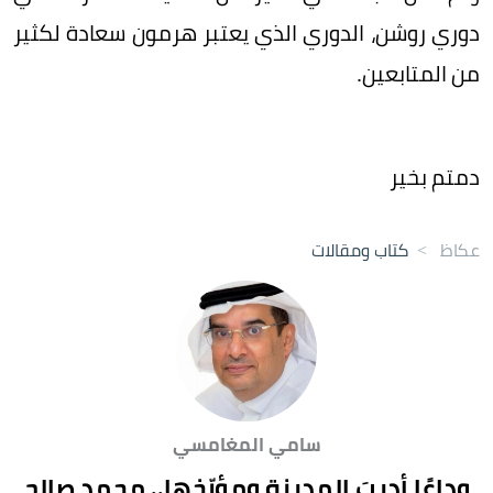
دوري روشن، الدوري الذي يعتبر هرمون سعادة لكثير
من المتابعين.
دمتم بخير
عكاظ
>
كتاب ومقالات
سامي المغامسي
وداعًا أديبَ المدينةِ ومؤرّخها.. محمد صالح