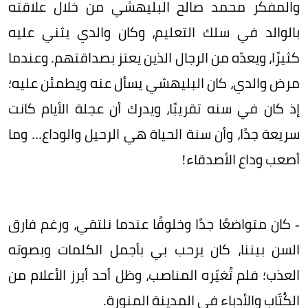
والمفكر محمد صالح البليهشي من خلال علاقته
بالوالد في سلك التعليم، وكان والدي يثني عليه
كثيرًا، ويعدّه من الرجال الذين يعتز بصداقتهم. وعندما
مرض والدي، كان البليهشي يسأل عنه ويطمئن عليه؛
إذ كان في سنه تقريبًا، ويدرك أن عجلة الأيام كانت
سريعة جدًا، وأن سنة الحياة هي الرحيل والوداع... وما
أصعب وداع الأصدقاء!
- كان متواضعًا جدًا وخلوقًا عندما نلتقي، ورغم فارق
السن بيننا، كان يرحب بي بأجمل الكلمات وبصوته
العذب؛ فلم تُغيّره المناصب، وظل أحد أبرز الأعلام من
الكُتّاب والأدباء في المدينة المنورة.