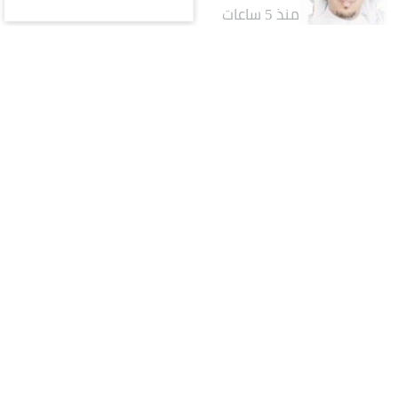
منذ 5 ساعات
كتاب ومقالات
وداعًا أديبَ المدينةِ ومؤرّخها.. محمد صالح
البليهشي
منذ 5 ساعات
كتاب ومقالات
كيف يتحوّل اسم المسؤول إلى أصلٍ من أصول المشروع؟..
قراءة في تجربة تركي آل الشيخ واقتصاد الانتباه
منذ يوم
الأكثر قراءة
يوم
أسبوع
شهر
ثقافة وفن
1
رقم يكسر التاريخ.. عمرو دياب يدخل