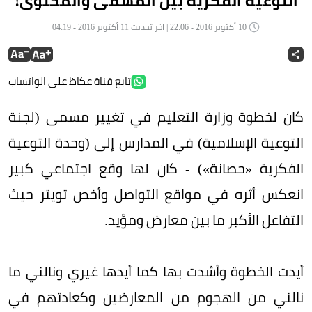
التوعية الفكرية بين المسمى والمحتوى!
10 أكتوبر 2016 - 22:06 | آخر تحديث 11 أكتوبر 2016 - 04:19
تابع قناة عكاظ على الواتساب
كان لخطوة وزارة التعليم في تغيير مسمى (لجنة
التوعية الإسلامية) في المدارس إلى (وحدة التوعية
الفكرية «حصانة») - كان لها وقع اجتماعي كبير
انعكس أثره في مواقع التواصل وأخص تويتر حيث
التفاعل الأكبر ما بين معارض ومؤيد.
أيدت الخطوة وأشدت بها كما أيدها غيري ونالني ما
نالني من الهجوم من المعارضين وكعادتهم في