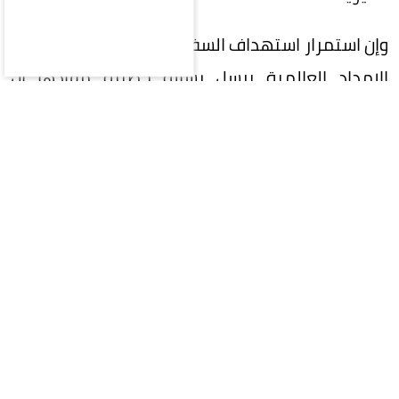
وإن استمرار استهداف السفن التجارية وتهديد خطوط
الإمداد العالمية يرسل رسالة خطيرة مفادها أن
الفوضى يمكن أن تحل محل القانون، وإن استخدام
الممرات البحرية كورقة ضغط سياسية أو عسكرية
يمثل انتهاكاً للقوانين الدولية.
المقالة التالية
آخر الأخبار
كتاب ومقالات
كيف يتحوّل اسم المسؤول إلى أصلٍ من أصول المشروع؟..
قراءة في تجربة تركي آل الشيخ واقتصاد الانتباه