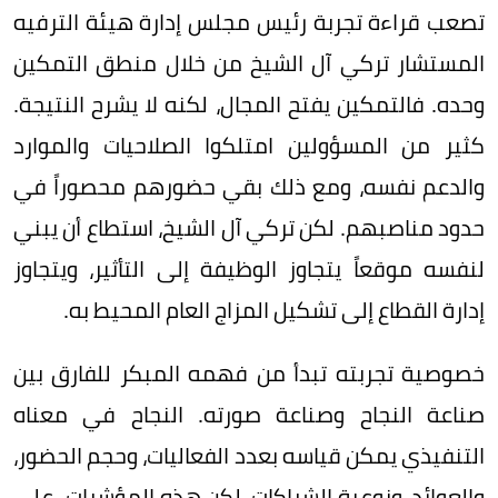
تصعب قراءة تجربة رئيس مجلس إدارة هيئة الترفيه
المستشار تركي آل الشيخ من خلال منطق التمكين
وحده. فالتمكين يفتح المجال، لكنه لا يشرح النتيجة.
كثير من المسؤولين امتلكوا الصلاحيات والموارد
والدعم نفسه، ومع ذلك بقي حضورهم محصوراً في
حدود مناصبهم. لكن تركي آل الشيخ، استطاع أن يبني
لنفسه موقعاً يتجاوز الوظيفة إلى التأثير، ويتجاوز
إدارة القطاع إلى تشكيل المزاج العام المحيط به.
خصوصية تجربته تبدأ من فهمه المبكر للفارق بين
صناعة النجاح وصناعة صورته. النجاح في معناه
التنفيذي يمكن قياسه بعدد الفعاليات، وحجم الحضور،
والعوائد، ونوعية الشراكات. لكن هذه المؤشرات -على