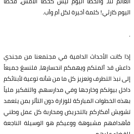
العالم لنا، والخطأ اليوم ليس كخطأ الأمس، فخطأ
اليوم كارثي! كلمة أخيرة لكل أم وأب.
.
إذا كانت الأحداث الدامية في مجتمعنا من مجندي
داعش قد آلمتكم ويهمكم انحسارها، فلنسعَ جميعاً
إلى نبذ التطرف وتعزيز كل ما من شأنه توعية لأبنائكم
داخل بيوتكم وخارجها وفي مدارسهم، والتفكير ملياً
بهذه الخطوات المباركة للوزارة دون التأثر بمن يتعمد
تشويش أفكاركم بالتحريض ومحاربة كل عمل وطني
فأهدافهم مشبوهة ووعيكم هو الوسيلة الناجعة
للقضاء عليهم.