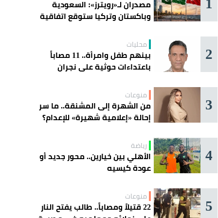
1
مصدران لـ«رويترز»: السعودية
وباكستان وتركيا ستوقع اتفاقية
«دفاع مشترك» اليوم في جدة
محليات
2
بينهم طفل وامرأة.. 11 مصاباً
باعتداءات حوثية على نجران
منوعات
3
من الشهرة إلى المشنقة.. ما سر
إحالة «إعلامية شهيرة» للإعدام؟
رياضة
4
الأهلي بين خيارين.. محور جديد أو
عودة كيسيه
منوعات
5
22 قتيلاً ومصاباً.. طالب يفتح النار