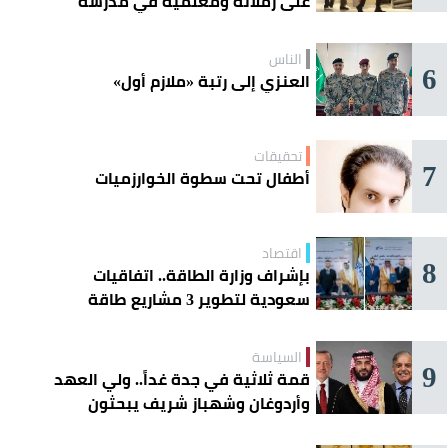
على زملائه ومعلميه في مدرسة
ثانوية
الناس
6
العنزي إلى رتبة «ملازم أول»
تحقيقات
7
أطفال تحت سطوة الخوارزميات
اقتصاد
8
بإشراف وزارة الطاقة.. اتفاقيات
سعودية لتطوير 3 مشاريع طاقة
شمسية في سورية
السياسة
9
قمة ثلاثية في جدة غداً.. ولي العهد
وأردوغان وشهباز شريف يبحثون
تعزيز التعاون