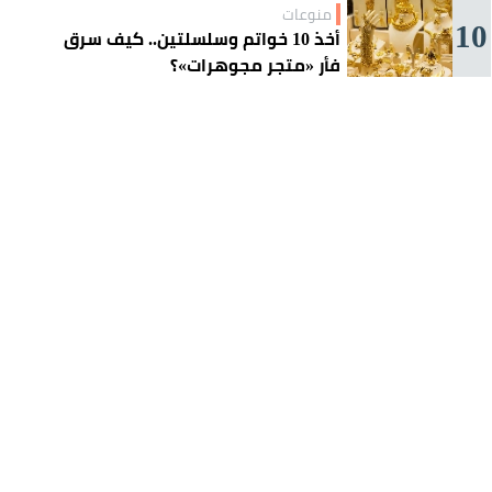
منوعات
10
أخذ 10 خواتم وسلسلتين.. كيف سرق
فأر «متجر مجوهرات»؟