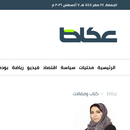
الجمعة، ٢٤ صفر ١٤٤٨ هـ ٧ أغسطس ٢٠٢٦ م
الرئيسية
محليات
سياسة
اقتصاد
فيديو
رياضة
بود
عكاظ
>
كتاب ومقالات