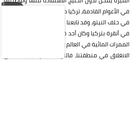
الميزة يمكن لدول الخليج الاستفادة منها وتوطينها
في الأعوام القادمة، تركيا دولة ذات ثقل دولي كعضو
في حلف النيتو، وقد تابعنا القمة الأخيرة لهذا الحلف
في أنقرة بتركيا وكان أحد قراراته المهمة هو حماية
الممرات المائية في العالم وهي التي تعيش حالة من
الانغلاق في منطقتنا، فالتوجهات الإقليمية تلتقي
مع هذه في منظمة حلف النيتو. باكستان دولة
متطورة عسكرية ولها ثقل سياسي دولي، وخاصة
في المرحلة الأخيرة كوسيط مهم وفعال بين أمريكا
وإيران في حربهما المستمرة في منطقة الخليج، رغم
أن باكستان دولة نووية فكلنا يعرف أنها وجدت في
سياق صراعها الوجودي مع الجارة الهند، وغالبية
الدول الخليجية وتركيا لها علاقة وثيقة وقوية مع