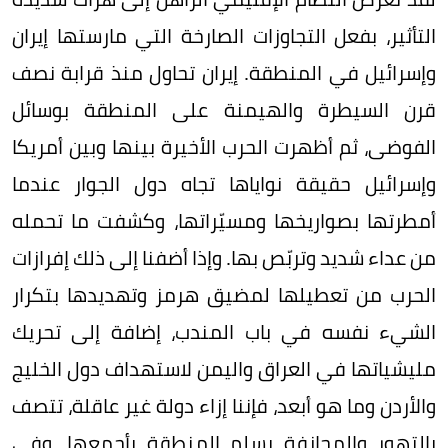
التأثير، بفعل التجاوزات الصارخة التي مارستها إيران
وإسرائيل في المنطقة. إيران تحاول منذ قرابة نصف
قرن السيطرة والهيمنة على المنطقة بوسائل
الفوضى، ثم أظهرت الحرب الأخيرة بينها وبين أمريكا
وإسرائيل حقيقة نواياها تجاه دول الجوار عندما
أمطرتها بصواريخها ومسيّراتها، وكشفت ما تحمله
من عداء شديد وتربّص بها. وإذا أضفنا إلى ذلك إفرازات
الحرب من تعطيلها لمضيق هرمز وتهديدها بتكرار
الشيء نفسه في باب المندب، إضافة إلى تحريك
مليشياتها في العراق واليمن لاستهداف دول الخليج
والأردن وما هو أبعد، فإننا إزاء دولة غير عاقلة، تتصف
بالتهور والمجازفة بسلم المنطقة بأجمعها. وفي