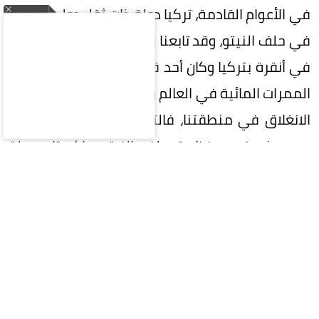
في الأعوام القادمة، تركيا دولة ذات ثقل دولي كعضو
في حلف النيتو، وقد تابعنا القمة الأخيرة لهذا الحلف
في أنقرة بتركيا وكان أحد قراراته المهمة هو حماية
الممرات المائية في العالم وهي التي تعيش حالة من
الانغلاق في منطقتنا، فالتوجهات الإقليمية تلتقي
مع هذه في منظمة حلف النيتو. باكستان دولة
متطورة عسكرية ولها ثقل سياسي دولي، وخاصة
في المرحلة الأخيرة كوسيط مهم وفعال بين أمريكا
وإيران في حربهما المستمرة في منطقة الخليج، رغم
أن باكستان دولة نووية فكلنا يعرف أنها وجدت في
سياق صراعها الوجودي مع الجارة الهند، وغالبية
الدول الخليجية وتركيا لها علاقة وثيقة وقوية مع