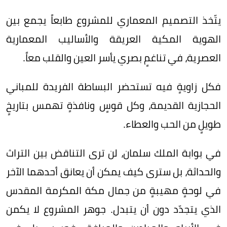
يتّخذ التصميم المعماري للمشروع طابعاً يجمع بين
الهوية المكية العريقة والأساليب المعمارية
العصرية، في تناغمٍ بصري يأسر العين والقلب معاً.
فكل زاويةٍ فيه تستحضر البساطة الفريدة للمباني
الحجازية القديمة، وكل قوسٍ ونافذةٍ تهمس بتاريخٍ
طويلٍ من الحب والعطاء.
في بوابة الملك سلمان، لن ترى التناقض بين التراث
والحداثة، بل سترى كيف يمكن أن يعانق أحدهما الآخر
في لوحةٍ مهيبةٍ من جمال مكة المكرمة المقدس
الذي يتجدّد دون أن يتبدل. جوهر المشروع لا يكمن