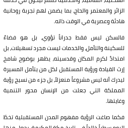
الزائر والمعتمر والحاج، بما يضمن لهم تجربة روحانية
هادئة وعصرية في الوقت ذاته.
فالسكن ليس فقط جدراناً تؤوي، بل هو فضاءٌ
للسكينة والتأمل، والخدمات ليست مجرد تسهيلات، بل
امتدادٌ لكرم المكان وقدسيته، يظهر بوضوح شامخ
إرث القيادة ورؤية المستقبل لكل من يتأمل المسيرة
ليدرك أنه ليس مشروعاً منعزلاً، بل جزء من نسيج رؤية
المملكة التي جعلت من الإنسان محور التنمية
وغايتها.
فكما صاغت الرؤية مفهوم المدن المستقبلية تخطّ
اليوم سطراً خالداً في تاريخ مكة المكرمة، يجعل منها