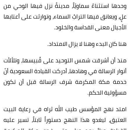
وحدها استثناءً سماويّاً، مدينةً نزل فيها الوحي من
علٍ، ويعانق فيها الترابُ السماء، وتوارثت على أعتابها
الأجيال معنى القداسة والخلود.
هنا كان البدء وهنا لا يزال الامتداد.
منذ أن أشرقت شمس التوحيد على قُبيسها، وتلألأت
أنوار الرسالة في وهادها، أدركت القيادة السعودية أنّ
خدمة مكة المكرمة شرف الرسالة قبل أن تكون
مسؤولية الحكم.
امتد نهج المؤسس طيب الله ثراه في رعاية البيت
العتيق، ليغدو هذا النهج دستوراً ثابتاً، تسير عليه