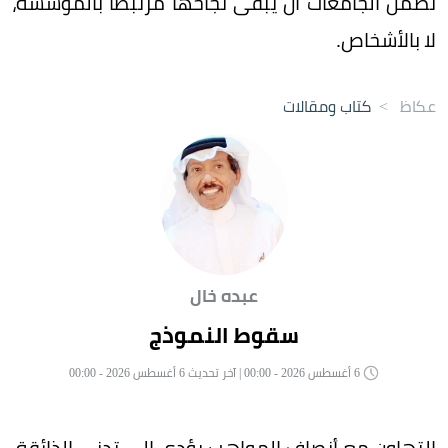
تضمن الجامعات أن يبقى نجاحها مرتبطاً بالمؤسسة،
لا بالأشخاص.
عكاظ
>
كتاب ومقالات
عبده خال
سقوط النموذج
6 أغسطس 2026 - 00:00 | آخر تحديث 6 أغسطس 2026 - 00:00
التهاون مع أنصاف المواهب يؤدي إلى تدني الذائقة،