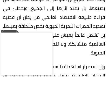
يصنعها، بل تمتد آثارها إلى الجميع، ويخطئ في
قراءة طبيعة الاقتصاد العالمي من يظن أن قضية
تهديد الممرات البحرية الحيوية تخص منطقة بعينها،
بل تشمل عالماً يعيش على رقعة واحدة، فالمصالح
العالمية متشابكة، ولا تتحمل تعطيل أحد شرايينها
الحيوية.
وإن استمرار استهداف السفن التجارية وتهديد خطوط
الإمداد العالمية يرسل رسالة خطيرة مفادها أن
الفوضى يمكن أن تحل محل القانون، وإن استخدام
الممرات البحرية كورقة ضغط سياسية أو عسكرية
يمثل انتهاكاً للقوانين الدولية.