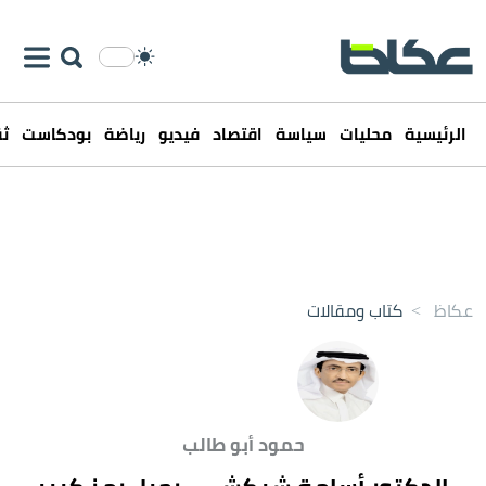
الرئيسية
محليات
سياسة
اقتصاد
فيديو
رياضة
بودكاست
ثق
عكاظ
>
كتاب ومقالات
حمود أبو طالب