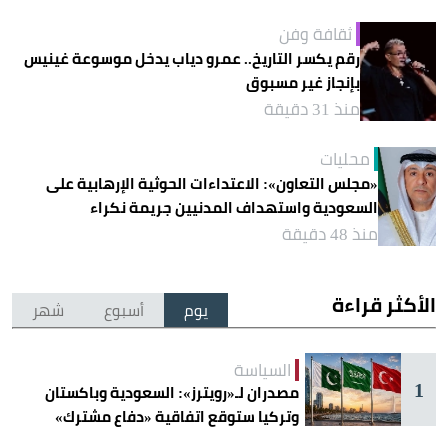
ثقافة وفن
رقم يكسر التاريخ.. عمرو دياب يدخل موسوعة غينيس
بإنجاز غير مسبوق
منذ 31 دقيقة
محليات
«مجلس التعاون»: الاعتداءات الحوثية الإرهابية على
السعودية واستهداف المدنيين جريمة نكراء
منذ 48 دقيقة
الأكثر قراءة
يوم
أسبوع
شهر
السياسة
1
مصدران لـ«رويترز»: السعودية وباكستان
وتركيا ستوقع اتفاقية «دفاع مشترك»
اليوم في جدة