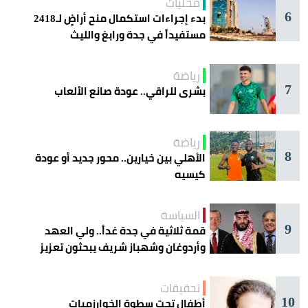
محليات
6
بدء إجراءات استكمال منح أراضٍ لـ2418
مستفيداً في جدة ورابغ والليث
رياضة
7
بشرى للراقي.. عودة صانع الألعاب
رياضة
8
الأهلي بين خيارين.. محور جديد أو عودة
كيسيه
السياسة
9
قمة ثلاثية في جدة غداً.. ولي العهد
وأردوغان وشهباز شريف يبحثون تعزيز
التعاون
تحقيقات
10
أطفال تحت سطوة الخوارزميات