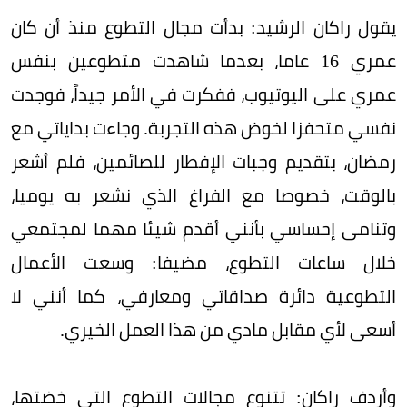
يقول راكان الرشيد: بدأت مجال التطوع منذ أن كان
عمري 16 عاما، بعدما شاهدت متطوعين بنفس
عمري على اليوتيوب، ففكرت في الأمر جيداً، فوجدت
نفسي متحفزا لخوض هذه التجربة. وجاءت بداياتي مع
رمضان، بتقديم وجبات الإفطار للصائمين، فلم أشعر
بالوقت، خصوصا مع الفراغ الذي نشعر به يوميا،
وتنامى إحساسي بأنني أقدم شيئا مهما لمجتمعي
خلال ساعات التطوع، مضيفا: وسعت الأعمال
التطوعية دائرة صداقاتي ومعارفي، كما أنني لا
أسعى لأي مقابل مادي من هذا العمل الخيري.
وأردف راكان: تتنوع مجالات التطوع التي خضتها،