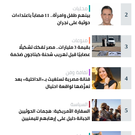
محليات
2
بينهم طفل وامرأة.. 11 مصاباً باعتداءات
حوثية على نجران
منوعات
3
بقيمة 3 مليارات.. مصر تفكك تشكيلًا
عصابيًا قبل تهريب شحنة كبتاجون ضخمة
ثقافة وفن
4
فنانة مصرية تستغيث بـ«الداخلية» بعد
تعرُّضها لواقعة احتيال
السياسة
5
السفارة الأمريكية: هجمات الحوثيين
الجبانة دليل على إرهابهم لليمنيين