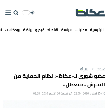
الرئيسية
محليات
سياسة
اقتصاد
فيديو
رياضة
بودكاست
ثق
عكاظ
>
المرأة
عضو شورى لـ«عكاظ»: نظام الحماية من
التحرش «متعطل»
25 أكتوبر 2016 - 22:00 | آخر تحديث 26 أكتوبر 2016 - 02:28