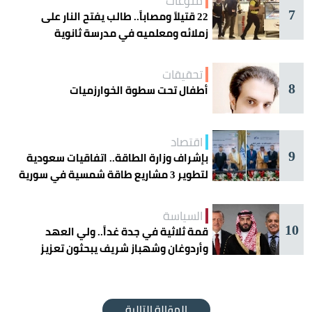
منوعات
7
22 قتيلاً ومصاباً.. طالب يفتح النار على
زملائه ومعلميه في مدرسة ثانوية
تحقيقات
8
أطفال تحت سطوة الخوارزميات
اقتصاد
9
بإشراف وزارة الطاقة.. اتفاقيات سعودية
لتطوير 3 مشاريع طاقة شمسية في سورية
السياسة
10
قمة ثلاثية في جدة غداً.. ولي العهد
وأردوغان وشهباز شريف يبحثون تعزيز
التعاون
المقالة التالية