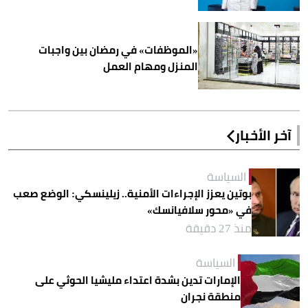
«الموظفات» في رمضان بين واجبات
المنزل ومهام العمل
آخر الأخبار
السياسة
بوتين يعزز الإجراءات الأمنية.. زيلينسكي: الوضع صعب
في «محور سلافيانسك»
منذ 27 دقيقة
السياسة
الإمارات تدين بشدة اعتداء مليشيا الحوثي على
منطقة نجران