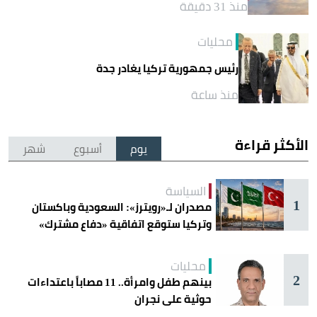
منذ 31 دقيقة
محليات
رئيس جمهورية تركيا يغادر جدة
منذ ساعة
الأكثر قراءة
يوم
أسبوع
شهر
السياسة
1
مصدران لـ«رويترز»: السعودية وباكستان
وتركيا ستوقع اتفاقية «دفاع مشترك»
اليوم في جدة
محليات
2
بينهم طفل وامرأة.. 11 مصاباً باعتداءات
حوثية على نجران