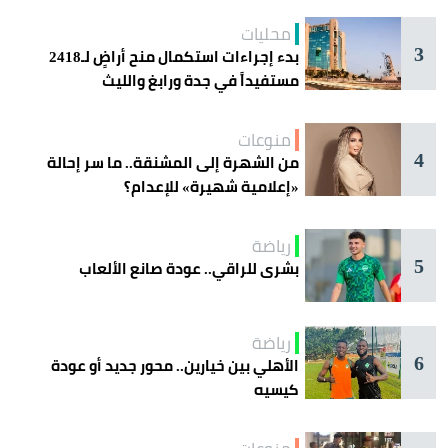
محليات
3
بدء إجراءات استكمال منح أراضٍ لـ2418
مستفيداً في جدة ورابغ والليث
منوعات
4
من الشهرة إلى المشنقة.. ما سر إحالة
«إعلامية شهيرة» للإعدام؟
رياضة
5
بشرى للراقي.. عودة صانع الألعاب
رياضة
6
الأهلي بين خيارين.. محور جديد أو عودة
كيسيه