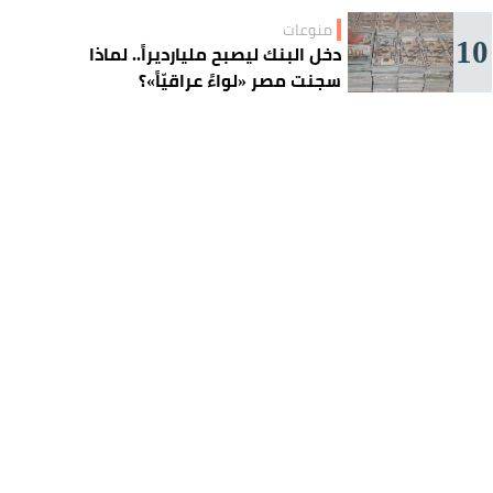
منوعات
10
دخل البنك ليصبح مليارديراً.. لماذا
سجنت مصر «لواءً عراقيّاً»؟