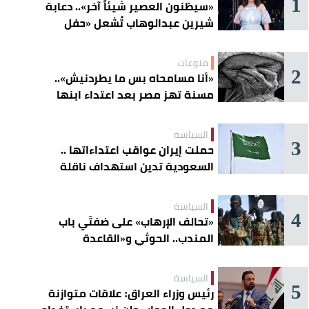
1
«سيظنون العصير شيئاً آخر».. دعابة
شيرين عبدالوهاب تُشعل «حفل
الساحل»
منوعات
2
«أنا مسامحاه بس ما يطردنيش»..
مسنة تهز مصر بعد اعتداء ابنها
عليها
السياسة
3
حملت إيران عواقب اعتداءاتها ..
السعودية تدين استهداف ناقلة
إماراتية في هرمز
السياسة
4
«تحالف الإرهاب» على ضفتَي باب
المندب.. الحوثي و«القاعدة
الصومالية» يوسّعان دائرة الخطر
السياسة
5
رئيس وزراء العراق: علاقات متوازنة