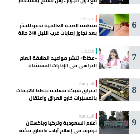
مع دول الجوار.. ولن نسمح باستخدام
أراضينا لتهديد أمنها
منوعات
6
منظمة الصحة العالمية تدعو للحذر
بعد تجاوز إصابات غرب النيل 240 حالة
محليات
7
«عكاظ» تنشر مواعيد انطلاقة العام
الدراسي في الإدارات المستثناة
السياسة
8
اختراق شبكة مسلحة تخطط لهجمات
بالمسيّرات خارج العراق واعتقال
عناصرها
السياسة
9
أعلام السعودية وتركيا وباكستان
ترفرف في إسلام آباد.. «اتفاق مكة»
يوحّد الردع