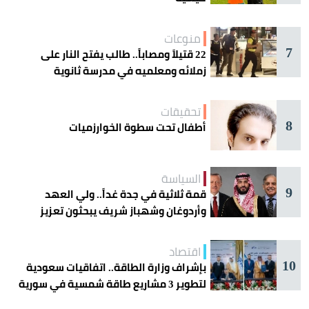
منوعات
7
22 قتيلاً ومصاباً.. طالب يفتح النار على
زملائه ومعلميه في مدرسة ثانوية
تحقيقات
8
أطفال تحت سطوة الخوارزميات
السياسة
9
قمة ثلاثية في جدة غداً.. ولي العهد
وأردوغان وشهباز شريف يبحثون تعزيز
التعاون
اقتصاد
10
بإشراف وزارة الطاقة.. اتفاقيات سعودية
لتطوير 3 مشاريع طاقة شمسية في سورية