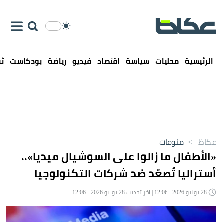
الرئيسية
محليات
سياسة
اقتصاد
فيديو
رياضة
بودكاست
ثق
عكاظ
>
منوعات
«الأطفال ما زالوا على السوشيال ميديا»..
أستراليا تُصعّد ضد شركات التكنولوجيا
28 يونيو 2026 - 12:06 | آخر تحديث 28 يونيو 2026 - 12:06