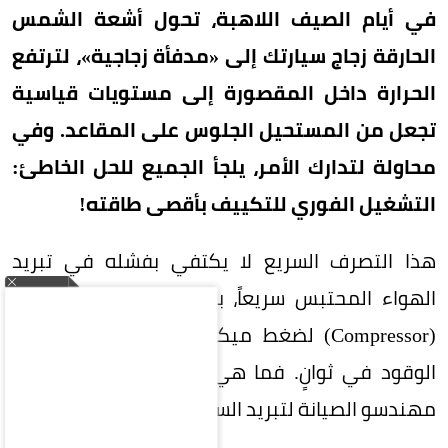
في أيام الصيف اللاهبة، تحول أشعة الشمس
الحارقة زجاج سيارتك إلى «مدفأة زجاجية»، لترتفع
الحرارة داخل المقصورة إلى مستويات قياسية
تجعل من المستحيل الجلوس على المقاعد. وفي
محاولة لتدارك الأمر، يلجأ الجميع للحل الخاطئ:
التشغيل الفوري للتكييف بأقصى طاقته!
هذا التصرف السريع لا يكتفي بفشله في تبريد
الهواء المحتبس سريعاً، بل يُعرض ضاغط المكيف
(Compressor) لضغط ميكانيكي هائل، ويفرغ خزان
الوقود في ثوانٍ. فما هي الحيلة التي يوصي بها
مهندسو الصيانة لتبريد السيارة بذكاء وبأقل جهد؟