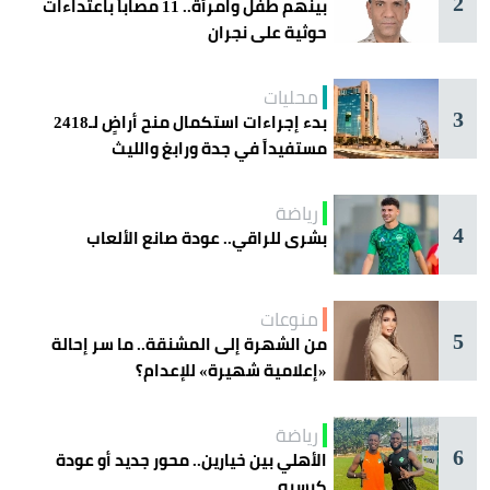
2
بينهم طفل وامرأة.. 11 مصاباً باعتداءات
حوثية على نجران
محليات
3
بدء إجراءات استكمال منح أراضٍ لـ2418
مستفيداً في جدة ورابغ والليث
رياضة
4
بشرى للراقي.. عودة صانع الألعاب
منوعات
5
من الشهرة إلى المشنقة.. ما سر إحالة
«إعلامية شهيرة» للإعدام؟
رياضة
6
الأهلي بين خيارين.. محور جديد أو عودة
كيسيه