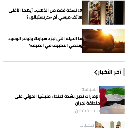
19 نسخة فقط من الذهب.. أيهما الأغلى
هاتف ميسي أم «كريستيانو»؟
ما الحيلة التي تبرّد سيارتك وتوفر الوقود
وتحمي التكييف في الصيف؟
آخر الأخبار
السياسة
الإمارات تدين بشدة اعتداء مليشيا الحوثي على
منطقة نجران
منذ دقيقتين
محليات