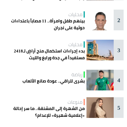
اليوم في جدة
محليات
2
بينهم طفل وامرأة.. 11 مصاباً باعتداءات
حوثية على نجران
محليات
3
بدء إجراءات استكمال منح أراضٍ لـ2418
مستفيداً في جدة ورابغ والليث
رياضة
4
بشرى للراقي.. عودة صانع الألعاب
منوعات
5
من الشهرة إلى المشنقة.. ما سر إحالة
«إعلامية شهيرة» للإعدام؟