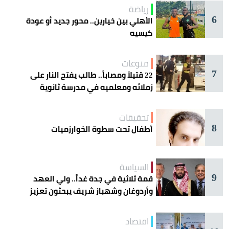
رياضة
6
الأهلي بين خيارين.. محور جديد أو عودة
كيسيه
منوعات
7
22 قتيلاً ومصاباً.. طالب يفتح النار على
زملائه ومعلميه في مدرسة ثانوية
تحقيقات
8
أطفال تحت سطوة الخوارزميات
السياسة
9
قمة ثلاثية في جدة غداً.. ولي العهد
وأردوغان وشهباز شريف يبحثون تعزيز
التعاون
اقتصاد