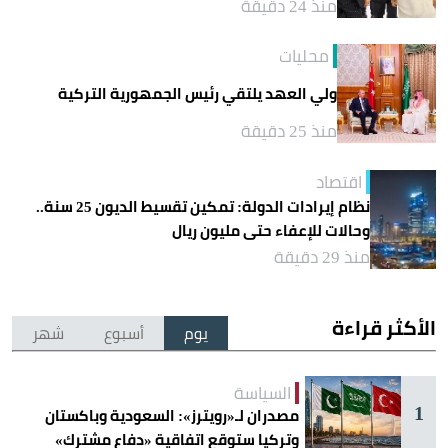
منذ 24 دقيقة
محليات
ولي العهد يلتقي رئيس الجمهورية التركية
منذ 25 دقيقة
اقتصاد
نظام إيرادات الدولة: تمكين تقسيط الديون 25 سنة..
وحالات للإعفاء حتى مليون ريال
منذ 29 دقيقة
الأكثر قراءة
يوم
أسبوع
شهر
السياسة
1
مصدران لـ«رويترز»: السعودية وباكستان
وتركيا ستوقع اتفاقية «دفاع مشترك»