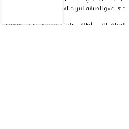
مهندسو الصيانة لتبريد السيارة بذكاء وبأقل جهد؟
الحيلة التي يُطلق عليها الخبراء اسم «مكبس
التهوية» تعتمد على تفريغ الحرارة في 30 ثانية فقط
دون استهلاك نقطة بنزين واحدة:
تقنية الباب والمكبس: افتح النافذة الجانبية
للراكب الأمامي بالكامل، ثم قم بفتح وإغلاق
باب السائق المقابل لها 5 مرات متتالية.
حركة الباب ستعمل كمروحة عملاقة تدفع
الهواء الساخن المحبوس في السقف
للإسراع خارجاً.
التهوية أثناء الحركة: عند الانطلاق، اترك