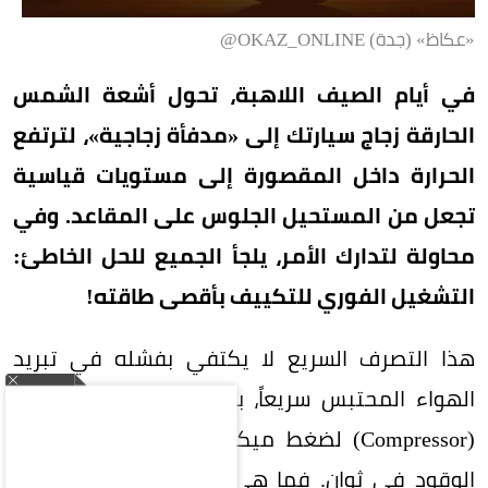
«عكاظ» (جدة) OKAZ_ONLINE@
في أيام الصيف اللاهبة، تحول أشعة الشمس
الحارقة زجاج سيارتك إلى «مدفأة زجاجية»، لترتفع
الحرارة داخل المقصورة إلى مستويات قياسية
تجعل من المستحيل الجلوس على المقاعد. وفي
محاولة لتدارك الأمر، يلجأ الجميع للحل الخاطئ:
التشغيل الفوري للتكييف بأقصى طاقته!
هذا التصرف السريع لا يكتفي بفشله في تبريد
الهواء المحتبس سريعاً، بل يُعرض ضاغط المكيف
(Compressor) لضغط ميكانيكي هائل، ويفرغ خزان
الوقود في ثوانٍ. فما هي الحيلة التي يوصي بها