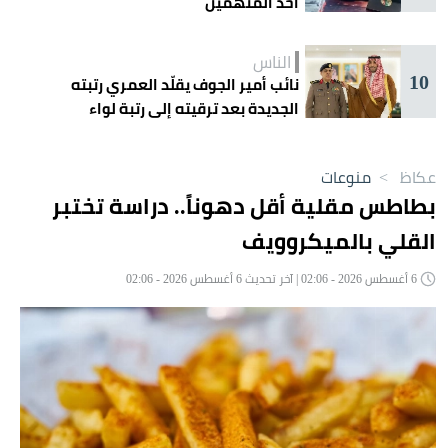
أحد المتهمين
الناس
10
نائب أمير الجوف يقلّد العمري رتبته
الجديدة بعد ترقيته إلى رتبة لواء
عكاظ
>
منوعات
بطاطس مقلية أقل دهوناً.. دراسة تختبر
القلي بالميكروويف
6 أغسطس 2026 - 02:06 | آخر تحديث 6 أغسطس 2026 - 02:06