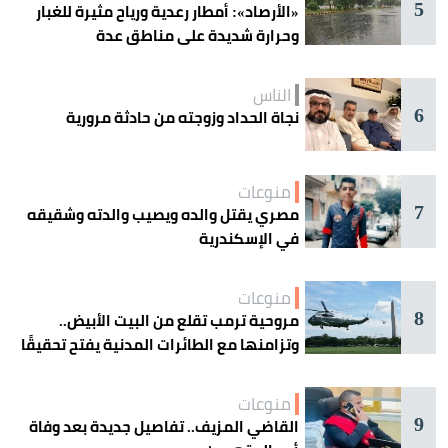
5
«الأرصاد»: أمطار رعدية ورياح مثيرة للغبار
وحرارة شديدة على مناطق عدة
الناس
6
نجاة الحداد وزوجته من حادثة مرورية
منوعات
7
مصري يقتل والده ويصيب والدته وشقيقه
في الإسكندرية
منوعات
8
مروحية ترمب تقلع من البيت الأبيض..
وتزامنها مع الطائرات المدنية يفتح تحقيقًا
جويًا
منوعات
9
القاضي المزيف.. تفاصيل جديدة بعد وفاة