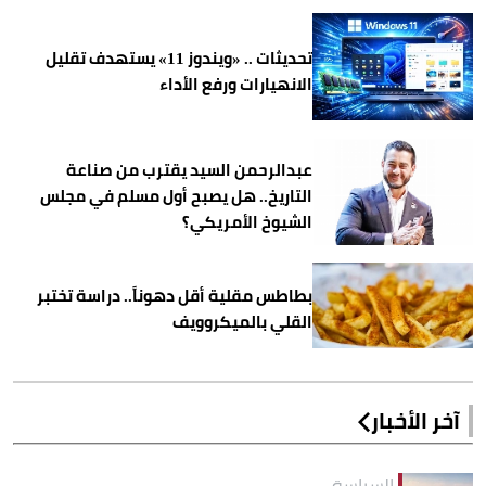
تحديثات .. «ويندوز 11» يستهدف تقليل
الانهيارات ورفع الأداء
عبدالرحمن السيد يقترب من صناعة
التاريخ.. هل يصبح أول مسلم في مجلس
الشيوخ الأمريكي؟
بطاطس مقلية أقل دهوناً.. دراسة تختبر
القلي بالميكروويف
آخر الأخبار
السياسة