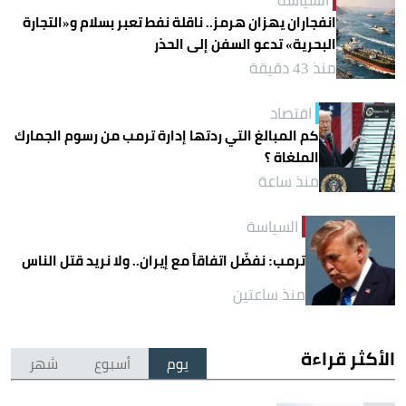
انفجاران يهزان هرمز.. ناقلة نفط تعبر بسلام و«التجارة
البحرية» تدعو السفن إلى الحذر
منذ 43 دقيقة
اقتصاد
كم المبالغ التي ردتها إدارة ترمب من رسوم الجمارك
الملغاة ؟
منذ ساعة
السياسة
ترمب: نفضّل اتفاقاً مع إيران.. ولا نريد قتل الناس
منذ ساعتين
الأكثر قراءة
يوم
أسبوع
شهر