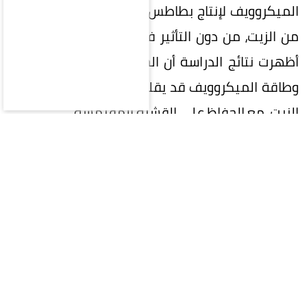
الميكروويف لإنتاج بطاطس مقلية تمتص كمية أقل
من الزيت، من دون التأثير في مذاقها أو قوامها، إذ
أظهرت نتائج الدراسة أن الجمع بين القلي التقليدي
وطاقة الميكروويف قد يقلل زمن الطهي وامتصاص
الزيت، مع الحفاظ على القشرة المقرمشة.
وقال الباحث الرئيسي باوان سينغ تاخار، أستاذ هندسة
الأغذية في جامعة إلينوي، إن المستهلكين يرغبون
في أطعمة أكثر صحة، لكن النكهة التي يمنحها
الزيت للأطعمة المقلية تجعل تقليل الدهون تحدياً
حقيقياً.
وأوضح الباحثون أن القلي يتضمن تغيرات فيزيائية