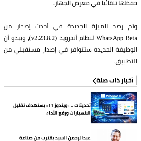
حفظها تلقائياً في معرض الجهاز.
وتم رصد الميزة الجديدة في أحدث إصدار من
WhatsApp Beta لنظام أندرويد (v2.23.8.2)، ويبدو أن
الوظيفة الجديدة ستتوافر في إصدار مستقبلي من
التطبيق.
أخبار ذات صلة
تحديثات .. «ويندوز 11» يستهدف تقليل
الانهيارات ورفع الأداء
عبدالرحمن السيد يقترب من صناعة