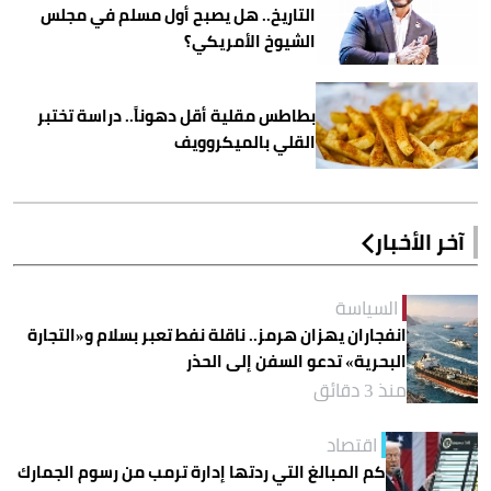
التاريخ.. هل يصبح أول مسلم في مجلس
الشيوخ الأمريكي؟
بطاطس مقلية أقل دهوناً.. دراسة تختبر
القلي بالميكروويف
آخر الأخبار
السياسة
انفجاران يهزان هرمز.. ناقلة نفط تعبر بسلام و«التجارة
البحرية» تدعو السفن إلى الحذر
منذ 3 دقائق
اقتصاد
كم المبالغ التي ردتها إدارة ترمب من رسوم الجمارك