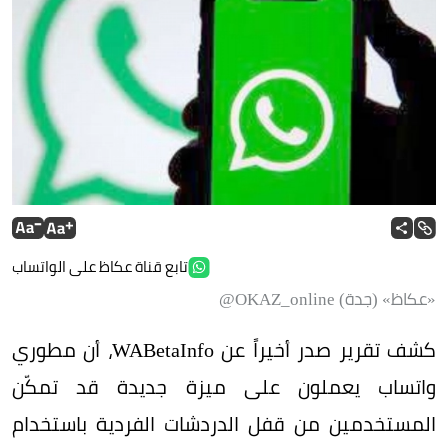
تابع قناة عكاظ على الواتساب
«عكاظ» (جدة) OKAZ_online@
كشف تقرير صدر أخيراً عن WABetaInfo، أن مطوري
واتساب يعملون على ميزة جديدة قد تمكّن
المستخدمين من قفل الدردشات الفردية باستخدام