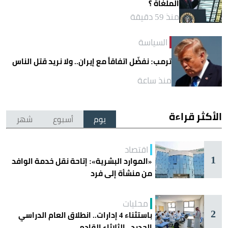
الملغاة ؟
منذ 59 دقيقة
السياسة
ترمب: نفضّل اتفاقاً مع إيران.. ولا نريد قتل الناس
منذ ساعة
الأكثر قراءة
يوم
أسبوع
شهر
اقتصاد
1
«الموارد البشرية»: إتاحة نقل خدمة الوافد
من منشأة إلى فرد
محليات
2
باستثناء 4 إدارات.. انطلاق العام الدراسي
الجديد.. الثلاثاء القادم