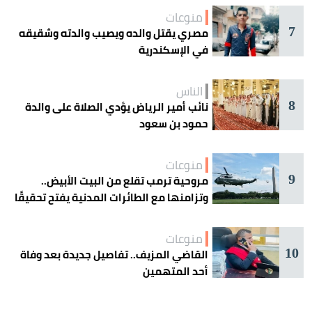
منوعات
7
مصري يقتل والده ويصيب والدته وشقيقه
في الإسكندرية
الناس
8
نائب أمير الرياض يؤدي الصلاة على والدة
حمود بن سعود
منوعات
9
مروحية ترمب تقلع من البيت الأبيض..
وتزامنها مع الطائرات المدنية يفتح تحقيقًا
جويًا
منوعات
10
القاضي المزيف.. تفاصيل جديدة بعد وفاة
أحد المتهمين