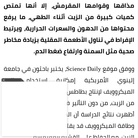
مذاقها وقوامها المقرمش، إلا أنها تمتص
كميات كبيرة من الزيت أثناء الطهي، ما يرفع
محتواها من الدهون والسعرات الحرارية، ويرتبط
الإفراط في تناول الأطعمة المقلية بزيادة مخاطر
صحية مثل السمنة وارتفاع ضغط الدم.
ووفق موقع Science Daily، يختبر باحثون في جامعة
إلينوي الأمريكية إمكانية استخدام طاقة
الميكروويف لإنتاج بطاطس مقلية تمتص كمية أقل
من الزيت، من دون التأثير في مذاقها أو قوامها، إذ
أظهرت نتائج الدراسة أن الجمع بين القلي التقليدي
وطاقة الميكروويف قد يقلل زمن الطهي وامتصاص
الزيت، مع الحفاظ على القشرة المقرمشة.