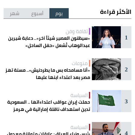
الأكثر قراءة
يوم
أسبوع
شهر
ثقافة وفن
1
«سيظنون العصير شيئاً آخر».. دعابة شيرين
عبدالوهاب تُشعل «حفل الساحل»
منوعات
2
«أنا مسامحاه بس ما يطردنيش».. مسنة تهز
مصر بعد اعتداء ابنها عليها
السياسة
3
حملت إيران عواقب اعتداءاتها .. السعودية
تدين استهداف ناقلة إماراتية في هرمز
السياسة
4
رئيس وزراء العراق: علاقات متوازنة مع دول