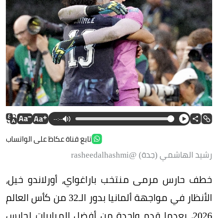
--:--
تابع قناة عكاظ على الواتساب
رشيد الهاشمي (جدة) @rasheedalhashmi
خطف حارس مرمى منتخب باراغواي، أورلاندو خيل،
الأنظار في مواجهة ألمانيا بدور الـ32 من كأس العالم
2026، بعدما قدم واحدة من أفضل المباريات لحارس