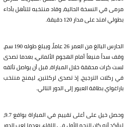
مرمى في النسخة الحالية، وقاد منتخبه للتأهل بأداء
بطولي امتد على مدار 120 دقيقة.
الحارس البالغ من العمر 26 عاماً، ويبلغ طوله 190 سم،
وقف سداً منيعاً أمام الهجوم الألماني، بعدما تصدى
لست كرات محققة خلال المباراة، قبل أن يواصل تألقه
في ركلات الترجيح، إذ تصدى لركلتين، ليمنح منتخب
باراغواي بطاقة العبور إلى الدور التالي.
وحصل خيل على أعلى تقييم في المباراة بواقع 9.7،
ليؤكد أنه كان النجم الأول في اللقاء، بعدما لعب الدور