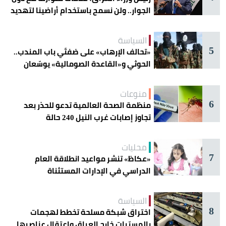
الجوار.. ولن نسمح باستخدام أراضينا لتهديد
أمنها
السياسة
5
«تحالف الإرهاب» على ضفتَي باب المندب..
الحوثي و«القاعدة الصومالية» يوسّعان
دائرة الخطر
منوعات
6
منظمة الصحة العالمية تدعو للحذر بعد
تجاوز إصابات غرب النيل 240 حالة
محليات
7
«عكاظ» تنشر مواعيد انطلاقة العام
الدراسي في الإدارات المستثناة
السياسة
8
اختراق شبكة مسلحة تخطط لهجمات
بالمسيّرات خارج العراق واعتقال عناصرها