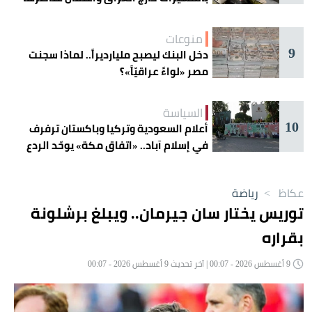
منوعات
9
دخل البنك ليصبح مليارديراً.. لماذا سجنت
مصر «لواءً عراقيّاً»؟
السياسة
10
أعلام السعودية وتركيا وباكستان ترفرف
في إسلام آباد.. «اتفاق مكة» يوحّد الردع
عكاظ
>
رياضة
توريس يختار سان جيرمان.. ويبلغ برشلونة
بقراره
9 أغسطس 2026 - 00:07 | آخر تحديث 9 أغسطس 2026 - 00:07