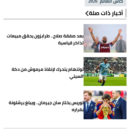
كأس العالم 2026
أخبار ذات صلة
بعد صفقة صلاح.. طرابزون يحقق مبيعات
تذاكر قياسية
توتنهام يتحرك لإنقاذ مرموش من دكة
السيتي
توريس يختار سان جيرمان.. ويبلغ برشلونة
بقراره