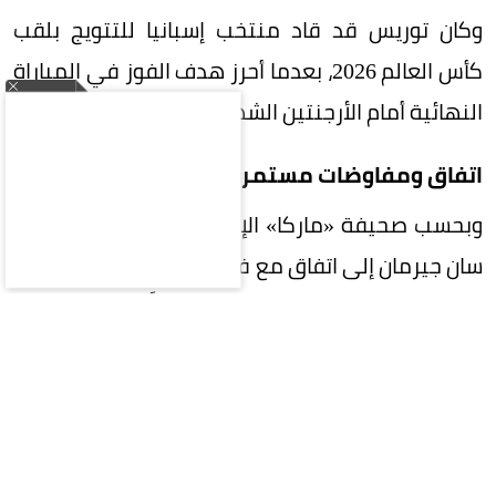
وكان توريس قد قاد منتخب إسبانيا للتتويج بلقب
كأس العالم 2026، بعدما أحرز هدف الفوز في المباراة
النهائية أمام الأرجنتين الشهر الماضي.
اتفاق ومفاوضات مستمرة
وبحسب صحيفة «ماركا» الإسبانية، فقد توصل باريس
سان جيرمان إلى اتفاق مع فيران توريس للانضمام إليه
بعقد مدته أربع سنوات، ولم يتبقَّ سوى إتمام
المفاوضات مع برشلونة، وهو ما تجري مناقشته حالياً.
الصفقة تقترب من الحسم
وأضافت أن باريس سان جيرمان وبرشلونة قريبان من