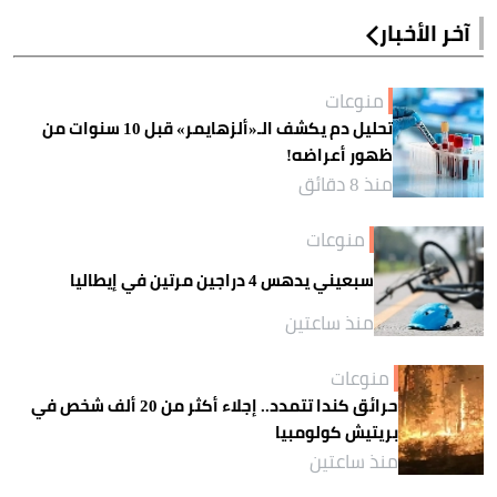
آخر الأخبار
منوعات
تحليل دم يكشف الـ«ألزهايمر» قبل 10 سنوات من
ظهور أعراضه!
منذ 8 دقائق
منوعات
سبعيني يدهس 4 دراجين مرتين في إيطاليا
منذ ساعتين
منوعات
حرائق كندا تتمدد.. إجلاء أكثر من 20 ألف شخص في
بريتيش كولومبيا
منذ ساعتين