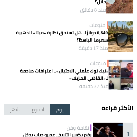
حائل؟
منذ 8 دقائق
منوعات
6,840 دولارًا.. هل تستحق نظارة «ميتا» الذهبية
سعرها الباهظ؟
منذ 17 دقيقة
منوعات
«تيك توك علّمني الاحتيال».. اعترافات صادمة
لـ«القاضي المزيف»
منذ 37 دقيقة
الأكثر قراءة
يوم
أسبوع
شهر
ثقافة وفن
1
رقم يكسر التاريخ.. عمرو دياب يدخل