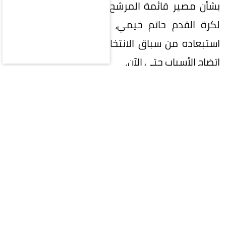
بشأن مصير قائمة المرشح لرئاسة الاتحاد السعودي
لكرة القدم حاتم خيمي، وسط أنباء عن احتمالية
استبعاده من سباق الانتخابات بقرار من اللجنة، دون
اتضاح الأسباب حتى الآن.
وفي المقابل، تشير الأنباء المتداولة إلى استمرار
قائمة رئيس القادسية السابق بدر الرزيزاء في سباق
الترشح، إلى جانب قائمة رئيس النادي الأهلي السابق
خالد العيسى.
ويأتي هذا الترقب على الرغم من تجاوز خيمي