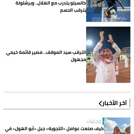
كانسيلو يتدرب مع الهلال.. وبرشلونة
يترقب الحسم
الترقب سيد الموقف.. مصير قائمة خيمي
مجهول
آخر الأخبار
محليات
كيف صنعت عوامل «التجوية» جبل «أبو الهول» في