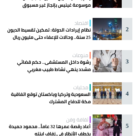
موسوعة غينيس بإنجاز غير مسبوق
اقتصاد
2
نظام إيرادات الدولة: تمكين تقسيط الديون
25 سنة.. وحالات للإعفاء حتى مليون ريال
منوعات
3
رشوة داخل المستشفى.. حكم قضائي
مشدد ينهي نشاط طبيب مغربي
محليات
4
السعودية وتركيا وباكستان توقع اتفاقية
مكة للدفاع المشترك
ثقافة وفن
5
أعاد رقصة عمرها 32 عاماً.. محمود حميدة
يخطف الأنظار في زفاف ابنته