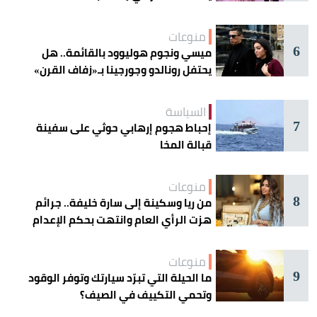
منوعات
6
ميسي ونجوم هوليوود بالقائمة.. هل
يحتفل رونالدو وجورجينا بـ«زفاف القرن»
غداً؟
السياسة
7
إحباط هجوم إرهابي حوثي على سفينة
قبالة المخا
منوعات
8
من ريا وسكينة إلى سارة خليفة.. جرائم
هزت الرأي العام وانتهت بحكم الإعدام
منوعات
9
ما الحيلة التي تبرّد سيارتك وتوفر الوقود
وتحمي التكييف في الصيف؟