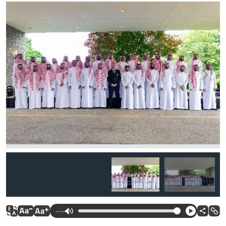
--:--