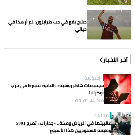
صلاح يقع في حب طرابزون: لم أر هذا في
حياتي
آخر الأخبار
السياسة
مجموعات هاكر روسية: «الناتو» متورط في حرب
أوكرانيا
منذ 44 دقيقة
محليات
غالبيتها في الرياض ومكة.. «جدارات» تطرح 5891
وظيفة للسعوديين هذا الأسبوع