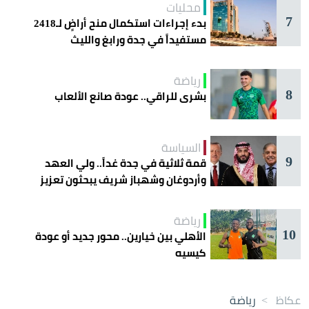
محليات
7
بدء إجراءات استكمال منح أراضٍ لـ2418
مستفيداً في جدة ورابغ والليث
رياضة
8
بشرى للراقي.. عودة صانع الألعاب
السياسة
9
قمة ثلاثية في جدة غداً.. ولي العهد
وأردوغان وشهباز شريف يبحثون تعزيز
التعاون
رياضة
10
الأهلي بين خيارين.. محور جديد أو عودة
كيسيه
عكاظ
>
رياضة