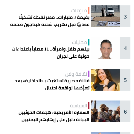
منوعات
3
بقيمة 3 مليارات.. مصر تفكك تشكيلًا
عصابيًا قبل تهريب شحنة كبتاجون ضخمة
محليات
4
بينهم طفل وامرأة.. 11 مصاباً باعتداءات
حوثية على نجران
ثقافة وفن
5
فنانة مصرية تستغيث بـ«الداخلية» بعد
تعرُّضها لواقعة احتيال
السياسة
6
السفارة الأمريكية: هجمات الحوثيين
الجبانة دليل على إرهابهم لليمنيين