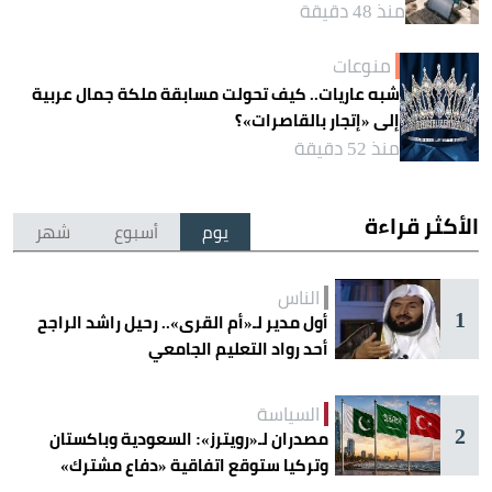
منذ 48 دقيقة
منوعات
شبه عاريات.. كيف تحولت مسابقة ملكة جمال عربية
إلى «إتجار بالقاصرات»؟
منذ 52 دقيقة
الأكثر قراءة
يوم
أسبوع
شهر
الناس
1
أول مدير لـ«أم القرى».. رحيل راشد الراجح
أحد رواد التعليم الجامعي
السياسة
2
مصدران لـ«رويترز»: السعودية وباكستان
وتركيا ستوقع اتفاقية «دفاع مشترك»
اليوم في جدة