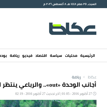
السبت، ٢٥ صفر ١٤٤٨ هـ ٨ أغسطس ٢٠٢٦ م
الرئيسية
محليات
سياسة
اقتصاد
فيديو
رياضة
بود
عكاظ
>
رياضة
أجانب الوحدة «out».. والرباعي ينتظر الـ«ok»
27 أكتوبر 2016 - 01:05 | آخر تحديث 27 أكتوبر 2016 - 02:19