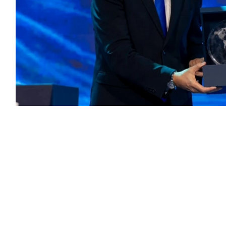
أعلنت ريف توقيع شراكة إستراتيجية مع نادي الهلال السعودي تمتد لـ5 سنوات، حتى عام 2031، في
 السعودية.
على صدر قمصان فرق نادي الهلال، وتشمل الفريق