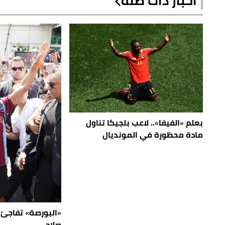
أخبار ذات صلة
بعلم «الفيفا».. لاعب بلجيكا تناول
مادة محظورة في المونديال
«البورصة» تفاجئ
صلاح