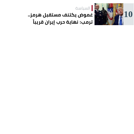
السياسة
10
غموض يكتنف مستقبل هرمز..
ترمب: نهاية حرب إيران قريباً