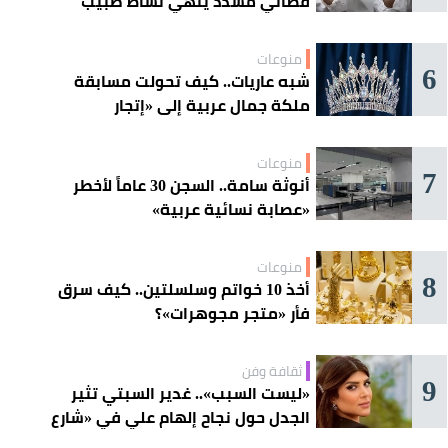
قضائي مشدد ينهي نشاط طبيب
مغربي
منوعات
6
شبه عاريات.. كيف تحولت مسابقة
ملكة جمال عربية إلى «إتجار
بالقاصرات»؟
منوعات
7
أنوثة سامة.. السجن 30 عاماً لأخطر
«عصابة نسائية عربية»
منوعات
8
أخذ 10 خواتم وسلسلتين.. كيف سرق
فأر «متجر مجوهرات»؟
ثقافة وفن
9
«ليست السبب».. غدير السبتي تثير
الجدل حول نجاح إلهام علي في «شارع
الأعشى»